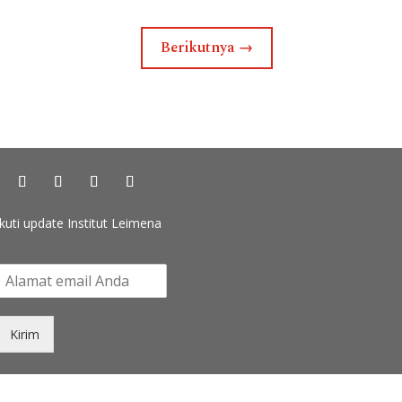
Berikutnya
→
Ikuti update Institut Leimena
k
u
t
Kirim
u
p
d