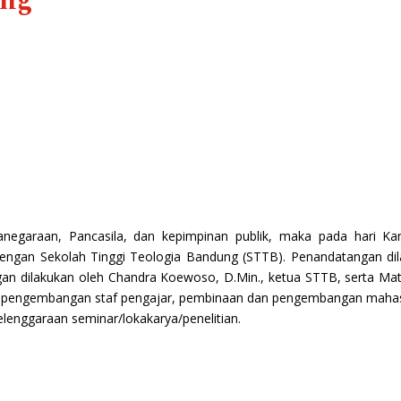
ung
garaan, Pancasila, dan kepimpinan publik, maka pada hari Kam
 dengan Sekolah Tinggi Teologia Bandung (STTB). Penandatangan di
n dilakukan oleh Chandra Koewoso, D.Min., ketua STTB, serta Matiu
n pengembangan staf pengajar, pembinaan dan pengembangan mahas
lenggaraan seminar/lokakarya/penelitian.