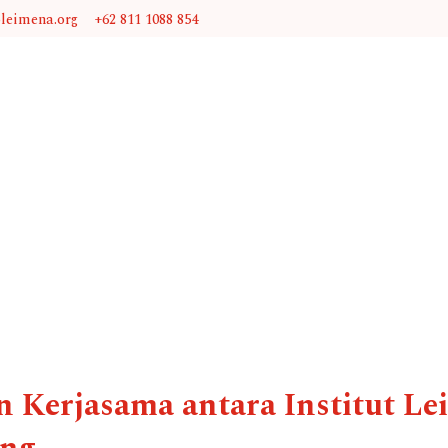
@leimena.org
+62 811 1088 854
an Kerjasama antara Institut L