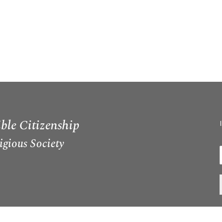
ble Citizenship
igious Society
I
i