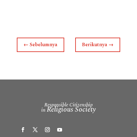
←
Sebelumnya
Berikutnya
→
Responsible Citizenship
Religious Society
in