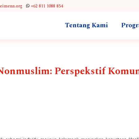
leimena.org
+62 811 1088 854
Tentang Kami
Prog
 Nonmuslim: Perspekstif Komun