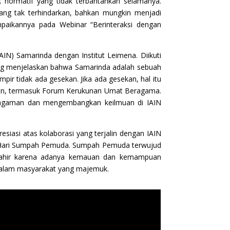
normatif yang tidak terbantahkan selamanya.
ang tak terhindarkan, bahkan mungkin menjadi
ampaikannya pada Webinar “Berinteraksi dengan
AIN) Samarinda dengan Institut Leimena. Diikuti
yang menjelaskan bahwa Samarinda adalah sebuah
pir tidak ada gesekan. Jika ada gesekan, hal itu
maan, termasuk Forum Kerukunan Umat Beragama.
ragaman dan mengembangkan keilmuan di IAIN
iasi atas kolaborasi yang terjalin dengan IAIN
an Hari Sumpah Pemuda. Sumpah Pemuda terwujud
 lahir karena adanya kemauan dan kemampuan
 dalam masyarakat yang majemuk.