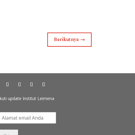
Berikutnya
→
Ikuti update Institut Leimena
k
u
t