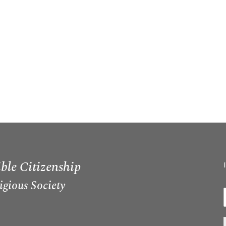
ble Citizenship
igious Society
I