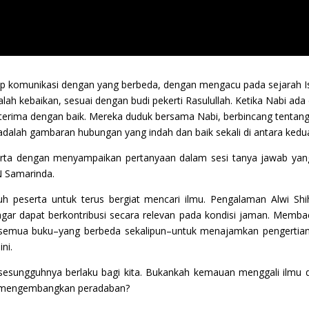
nsip komunikasi dengan yang berbeda, dengan mengacu pada sejarah
h kebaikan, sesuai dengan budi pekerti Rasulullah. Ketika Nabi ada
iterima dengan baik. Mereka duduk bersama Nabi, berbincang tentan
 adalah gambaran hubungan yang indah dan baik sekali di antara kedua
rta dengan menyampaikan pertanyaan dalam sesi tanya jawab yang d
N Samarinda.
uh peserta untuk terus bergiat mencari ilmu. Pengalaman Alwi Sh
ar dapat berkontribusi secara relevan pada kondisi jaman. Memba
 semua buku–yang berbeda sekalipun–untuk menajamkan pengertian 
ni.
 sesungguhnya berlaku bagi kita. Bukankah kemauan menggali ilmu
ng mengembangkan peradaban?