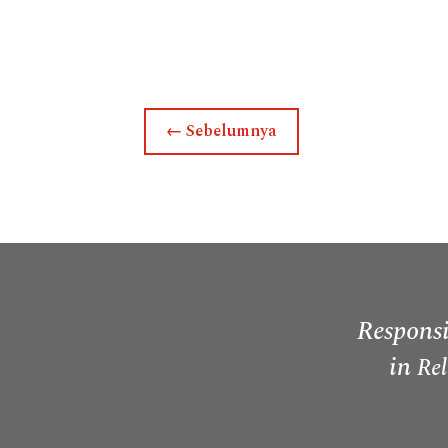
←
Sebelumnya
Responsi
in
Rel