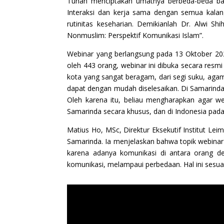
Tuhan menciptakan umatnya berbeda-beda bai
Interaksi dan kerja sama dengan semua kalan
rutinitas keseharian. Demikianlah Dr. Alwi S
Nonmuslim: Perspektif Komunikasi Islam”.
Webinar yang berlangsung pada 13 Oktober 2020 
oleh 443 orang, webinar ini dibuka secara res
kota yang sangat beragam, dari segi suku, agama
dapat dengan mudah diselesaikan. Di Samarind
Oleh karena itu, beliau mengharapkan agar
Samarinda secara khusus, dan di Indonesia pa
Matius Ho, MSc, Direktur Eksekutif Institut L
Samarinda. Ia menjelaskan bahwa topik webina
karena adanya komunikasi di antara orang 
komunikasi, melampaui perbedaan. Hal ini sesu