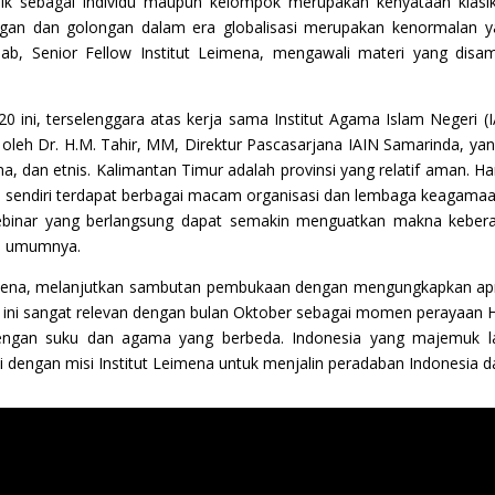
k sebagai individu maupun kelompok merupakan kenyataan klasik 
gan dan golongan dalam era globalisasi merupakan kenormalan y
hihab, Senior Fellow Institut Leimena, mengawali materi yang dis
ini, terselenggara atas kerja sama Institut Agama Islam Negeri (I
mi oleh Dr. H.M. Tahir, MM, Direktur Pascasarjana IAIN Samarinda, 
, dan etnis. Kalimantan Timur adalah provinsi yang relatif aman. Ham
a sendiri terdapat berbagai macam organisasi dan lembaga keaga
 webinar yang berlangsung dapat semakin menguatkan makna kebe
da umumnya.
eimena, melanjutkan sambutan pembukaan dengan mengungkapkan apres
r ini sangat relevan dengan bulan Oktober sebagai momen peraya
dengan suku dan agama yang berbeda. Indonesia yang majemuk
ai dengan misi Institut Leimena untuk menjalin peradaban Indonesia