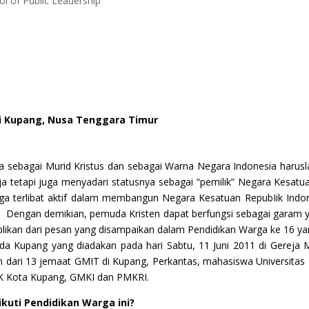
l of Public Leadership
di Kupang, Nusa Tenggara Timur
a sebagai Murid Kristus dan sebagai Warna Negara Indonesia harus
a tetapi juga menyadari statusnya sebagai “pemilik” Negara Kesatu
juga terlibat aktif dalam membangun Negara Kesatuan RepubIik Indo
Dengan demikian, pemuda Kristen dapat berfungsi sebagai garam y
plikan dari pesan yang disampaikan dalam Pendidikan Warga ke 16 y
da Kupang yang diadakan pada hari Sabtu, 11 Juni 2011 di Gereja M
dari 13 jemaat GMIT di Kupang, Perkantas, mahasiswa Universitas 
K Kota Kupang, GMKI dan PMKRI.
uti Pendidikan Warga ini?