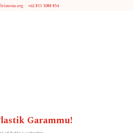
@leimena.org
+62 811 1088 854
lastik Garammu!