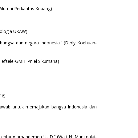
 -Alumni Perkantas Kupang)
eologia UKAW)
 bangsa dan negara Indonesia.” (Derly Koehuan-
 Tefsele-GMIT Pniel Sikumana)
ng)
gjawab untuk memajukan bangsa Indonesia dan
 tentang amandemen UUD.” (Wati N. Manimalai-