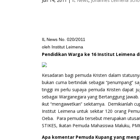
Jun 14, 2011
|
IL News
,
Johannes Leimena Schoo
IL News No. 020/2011
oleh Institut Leimena
Pendidikan Warga ke 16 Institut Leimena 
Kesadaran bagi pemuda Kristen dalam statusny
bukan cuma bertindak sebagai “penumpang” saj
tinggi ini perlu supaya pemuda Kristen dapat 
sebagai Warganegara yang Bertanggung Jawab. 
ikut “mengawetkan” sekitarnya. Demikianlah cu
Institut Leimena untuk sekitar 120 orang Pemu
Oeba. Para pemuda tersebut merupakan utusan 
STIKES, Ikatan Pemuda Mahasiswa Maluku, PM
Apa komentar Pemuda Kupang yang mengik