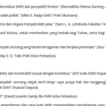
nstitusi NKRI dari perspektif Kristen.” (Bernadetta Helena Gurning
salah politik.” (Mike E. Radja-GMIT Pniel Sikumana)
an negara menjadi lebih jelas.” (Sarci L. A. Letsibuda-Fakultas T
rid Kristus, untuk memberikan yang terbaik bagi Tuhan, serta bagi
enjadi seorang yang berani beragumen dan berjiwa pemimpin.” (Sius
Kiky E. D. Tulle-PMK Kota Perkantas)
ritis dan konstruktif sesuai dengan konstitusi.” (Arif Suek-GMKI Kupa
anyalah seorang rakyat kecil tetapi saya punya hak dan tanggun
ili-GMIT Imanuel Oepura)
if.” (David Susanto Sandy Illu-PMK Kota Perkantas)
ang amandemen dan saya ingin lebih memperdalam pemahaman saya