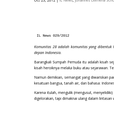
Oct 23, 2012
|
IL News
,
Johannes Leimena Schoo
IL News 029/2012
Komunitas 28 adalah komunitas yang dibentuk 
depan Indonesia.
Barangkali Sumpah Pemuda itu adalah kisah se
kisah heroiknya melalui buku atau sejarawan. T
Namun demikian, semangat yang diwariskan par
kesatuan bangsa, tanah air, dan bahasa: Indones
Karena itulah, mengulik (mengusut, menyelidik
digelorakan, tapi dimaknai ulang dalam lintasan 