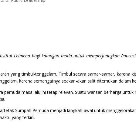
l of Public Leadership
Institut Leimena bagi kalangan muda untuk memperjuangkan Pancasil
jarah yang timbul-tenggelam. Timbul secara samar-samar, karena ki
enggelam, karena semangatnya seakan-akan sulit ditemukan dalam kese
a pemuda masa lalu ini tetap relevan. Suatu warisan berharga untu
ia.
i) artefak Sumpah Pemuda menjadi langkah awal untuk menggeloraka
waktu yang terkini.