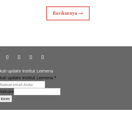
Berikutnya
→
Ikuti update Institut Leimena
Ikuti update Institut Leimena
*
Website
Kirim