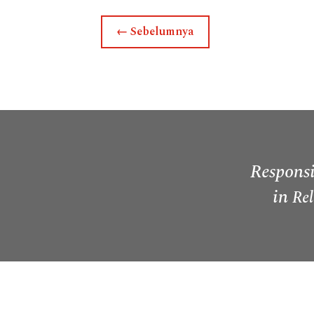
←
Sebelumnya
Responsi
in
Rel