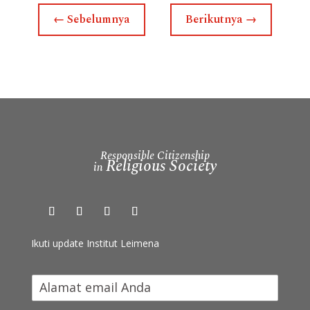
←
Sebelumnya
Berikutnya
→
Responsible Citizenship
Religious Society
in
Ikuti update Institut Leimena
I
k
u