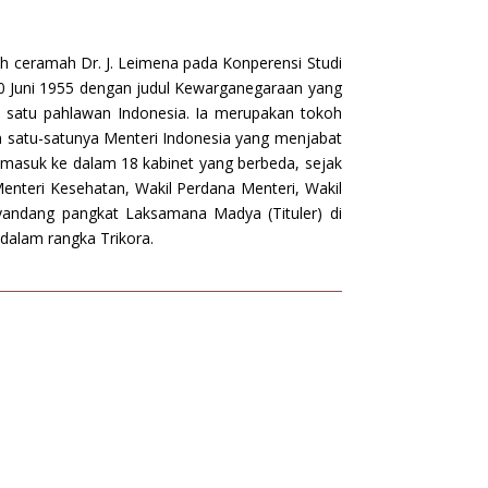
h ceramah Dr. J. Leimena pada Konperensi Studi
10 Juni 1955 dengan judul Kewarganegaraan yang
 satu pahlawan Indonesia. Ia merupakan tokoh
an satu-satunya Menteri Indonesia yang menjabat
 masuk ke dalam 18 kabinet yang berbeda, sejak
 Menteri Kesehatan, Wakil Perdana Menteri, Wakil
yandang pangkat Laksamana Madya (Tituler) di
dalam rangka Trikora.