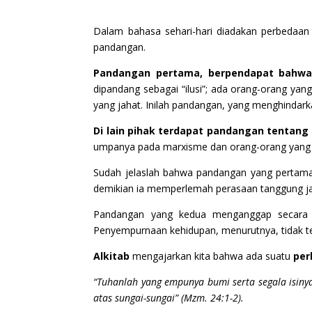
Dalam bahasa sehari-hari diadakan perbedaan 
pandangan.
Pandangan pertama, berpendapat bahwa 
dipandang sebagai “ilusi”; ada orang-orang ya
yang jahat. Inilah pandangan, yang menghindark
Di lain pihak terdapat pandangan tentang
umpanya pada marxisme dan orang-orang yang 
Sudah jelaslah bahwa pandangan yang pertama
demikian ia memperlemah perasaan tanggung ja
Pandangan yang kedua menganggap secara s
Penyempurnaan kehidupan, menurutnya, tidak te
Alkitab
mengajarkan kita bahwa ada suatu
per
“Tuhanlah yang empunya bumi serta segala isiny
atas sungai-sungai” (Mzm. 24:1-2).