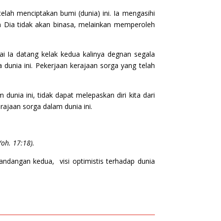
elah menciptakan bumi (dunia) ini. Ia mengasihi
n Dia tidak akan binasa, melainkan memperoleh
i Ia datang kelak kedua kalinya degnan segala
 dunia ini. Pekerjaan kerajaan sorga yang telah
dunia ini, tidak dapat melepaskan diri kita dari
rajaan sorga dalam dunia ini.
oh. 17:18).
ndangan kedua, visi optimistis terhadap dunia