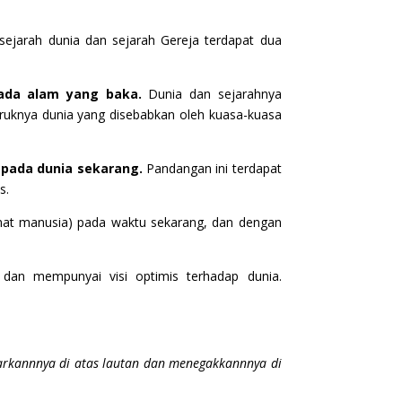
sejarah dunia dan sejarah Gereja terdapat dua
ada alam yang baka.
Dunia dan sejarahnya
uruknya dunia yang disebabkan oleh kuasa-kuasa
epada dunia sekarang.
Pandangan ini terdapat
s.
mat manusia) pada waktu sekarang, dan dengan
an mempunyai visi optimis terhadap dunia.
sarkannnya di atas lautan dan menegakkannnya di