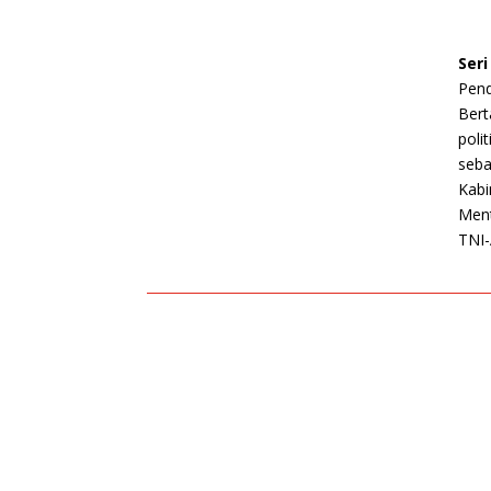
Ser
Pend
Ber
poli
seba
Kabi
Ment
TNI-