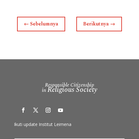
←
Sebelumnya
Berikutnya
→
Responsible Citizenship
Religious Society
in
Ikuti update Institut Leimena