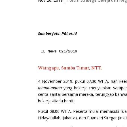
Nov 26, 2019
|
Forum Strategis Gereja dan Neg
Sumber foto: PGI.or.id
IL News 021/2019
Waingapu, Sumba Timur, NTT.
4 November 2019, pukul 07.30 WITA, hari kee
mama-mama
yang bekerja menyiapkan sarapan
cerita santai bersama mereka, terungkap bahwa
bekerja–tiada henti.
Pukul 08.00 WITA. Peserta mulai memasuki rua
Hidayatullah, Jakarta), dan Puansari Siregar (I