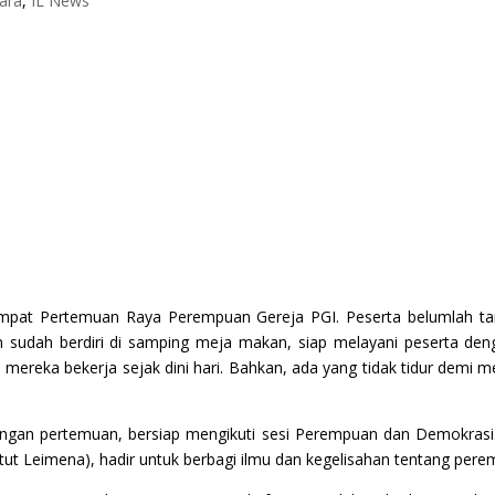
ara
,
IL News
mpat Pertemuan Raya Perempuan Gereja PGI. Peserta belumlah tamp
 sudah berdiri di samping meja makan, siap melayani peserta den
 mereka bekerja sejak dini hari. Bahkan, ada yang tidak tidur demi
ngan pertemuan, bersiap mengikuti sesi Perempuan dan Demokrasi. A
nstitut Leimena), hadir untuk berbagi ilmu dan kegelisahan tentang pe