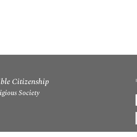
ble Citizenship
igious Society
I
i