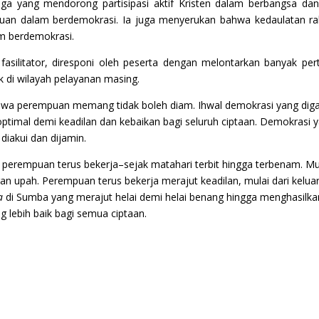
mbaga yang mendorong partisipasi aktif Kristen dalam berbangsa 
puan dalam berdemokrasi. Ia juga menyerukan bahwa kedaulatan ra
m berdemokrasi.
fasilitator, diresponi oleh peserta dengan melontarkan banyak pert
tik di wilayah pelayanan masing.
wa perempuan memang tidak boleh diam. Ihwal demokrasi yang digau
timal demi keadilan dan kebaikan bagi seluruh ciptaan. Demokrasi 
iakui dan dijamin.
perempuan terus bekerja–sejak matahari terbit hingga terbenam. Mulai
an upah. Perempuan terus bekerja merajut keadilan, mulai dari keluar
a
di Sumba yang merajut helai demi helai benang hingga menghasilkan
 lebih baik bagi semua ciptaan.