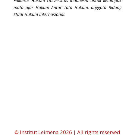
Fakultas Hukum Universitas Indonesia untuk kelompok
mata ajar Hukum Antar Tata Hukum, anggota Bidang
Studi Hukum Internasional.
←
Pembangunan Daerah Tertinggal (2)
Pembangunan Daerah Tertinggal (4)
→
© Institut Leimena 2026 | All rights reserved