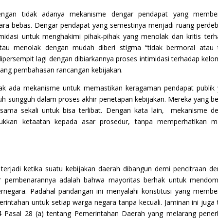
n dengan tidak adanya mekanisme dengar pendapat yang member
ra bebas. Dengar pendapat yang semestinya menjadi ruang perde
imidasi untuk menghakimi pihak-pihak yang menolak dan kritis ter
tau menolak dengan mudah diberi stigma “tidak bermoral atau 
dipersempit lagi dengan dibiarkannya proses intimidasi terhadap kel
idang pembahasan rancangan kebijakan.
tidak ada mekanisme untuk memastikan keragaman pendapat publik
h-sungguh dalam proses akhir penetapan kebijakan. Mereka yang b
 sama sekali untuk bisa terlibat. Dengan kata lain, mekanisme d
jukkan ketaatan kepada asar prosedur, tanpa memperhatikan m
l terjadi ketika suatu kebijakan daerah dibangun demi pencitraan d
ar pembenarannya adalah bahwa mayoritas berhak untuk mendomi
ernegara. Padahal pandangan ini menyalahi konstitusi yang membe
tahan untuk setiap warga negara tanpa kecuali. Jaminan ini juga 
 Pasal 28 (a) tentang Pemerintahan Daerah yang melarang pener