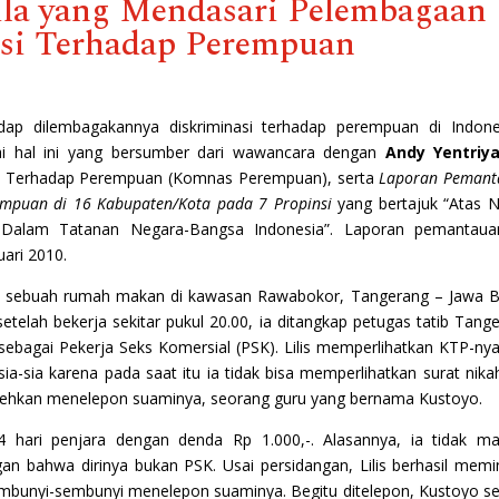
sila yang Mendasari Pelembagaan
si Terhadap Perempuan
dap dilembagakannya diskriminasi terhadap perempuan di Indon
nai hal ini yang bersumber dari wawancara dengan
Andy Yentriya
san Terhadap Perempuan (Komnas Perempuan), serta
Laporan Pemant
empuan di 16 Kabupaten/Kota pada 7 Propinsi
yang bertajuk “Atas 
 Dalam Tatanan Negara-Bangsa Indonesia”. Laporan pemantauan
ari 2010.
i di sebuah rumah makan di kawasan Rawabokor, Tangerang – Jawa B
lah bekerja sekitar pukul 20.00, ia ditangkap petugas tatib Tang
ebagai Pekerja Seks Komersial (PSK). Lilis memperlihatkan KTP-ny
a-sia karena pada saat itu ia tidak bisa memperlihatkan surat nika
bolehkan menelepon suaminya, seorang guru yang bernama Kustoyo.
is 4 hari penjara dengan denda Rp 1.000,-. Alasannya, ia tidak 
n bahwa dirinya bukan PSK. Usai persidangan, Lilis berhasil mem
embunyi-sembunyi menelepon suaminya. Begitu ditelepon, Kustoyo s