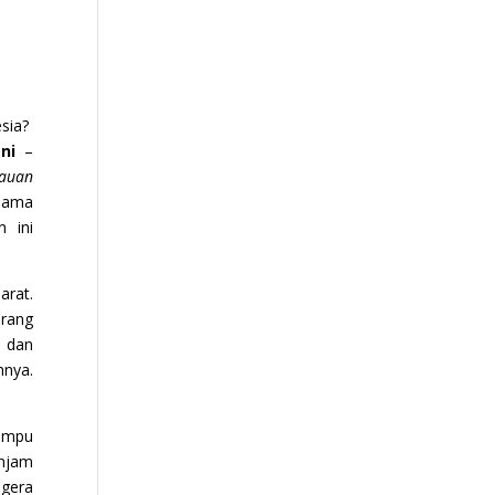
esia?
ni
–
auan
Nama
 ini
arat.
erang
a dan
hnya.
mampu
injam
egera