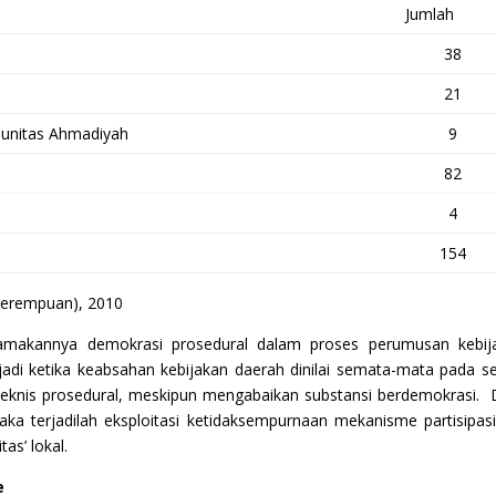
Jumlah
38
21
unitas Ahmadiyah
9
82
4
154
erempuan), 2010
utamakannya demokrasi prosedural dalam proses perumusan kebij
adi ketika keabsahan kebijakan daerah dinilai semata-mata pada s
knis prosedural, meskipun mengabaikan substansi berdemokrasi.
ka terjadilah eksploitasi ketidaksempurnaan mekanisme partisipas
tas’ lokal.
e