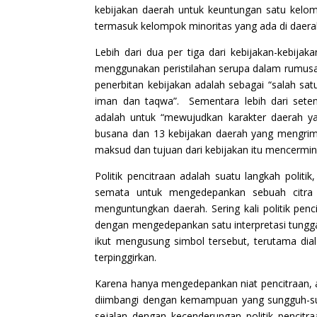
kebijakan daerah untuk keuntungan satu kelomp
termasuk kelompok minoritas yang ada di daerah
Lebih dari dua per tiga dari kebijakan-kebija
menggunakan peristilahan serupa dalam rumu
penerbitan kebijakan adalah sebagai “salah sa
iman dan taqwa”. Sementara lebih dari seten
adalah untuk “mewujudkan karakter daerah ya
busana dan 13 kebijakan daerah yang mengrim
maksud dan tujuan dari kebijakan itu mencermink
Politik pencitraan adalah suatu langkah politi
semata untuk mengedepankan sebuah citra t
menguntungkan daerah. Sering kali politik pen
dengan mengedepankan satu interpretasi tungga
ikut mengusung simbol tersebut, terutama di
terpinggirkan.
Karena hanya mengedepankan niat pencitraan, apa
diimbangi dengan kemampuan yang sungguh-su
sejalan dengan kecenderungan politik pencitra