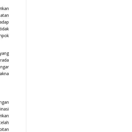
ikan
batan
hadap
tidak
ompok
 yang
erada
engar
akna
engan
nasi
rikan
telah
bitan