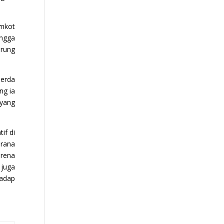
emkot
ingga
arung
Perda
ng ia
yang
if di
arana
arena
 juga
hadap