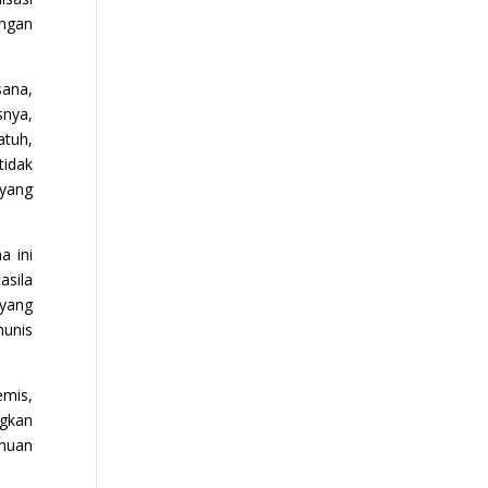
ingan
sana,
snya,
atuh,
tidak
 yang
a ini
asila
 yang
munis
emis,
ngkan
emuan