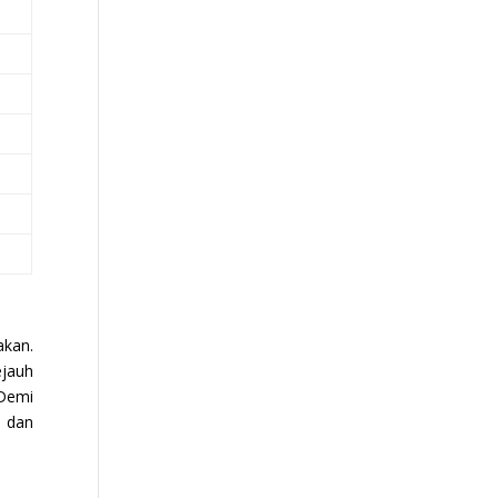
akan.
ejauh
 Demi
i dan