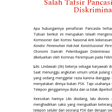
Salah Tafsir Panca
Diskrimina
Apa hubungannya penafsiran Pancasila terha
Tulisan berikut ini merupakan telaah menge
Komisioner dari Komisi Nasional Anti kekera
Kondisi Pemenuhan Hak-hak Konstitusional Per
Otonomi Daerah: Pelembagaan Diskriminasi
dikeluarkan oleh Komnas Perempuan pada Febru
L
ilis Lindawati (36) bekerja sebagai karyawat
Saat menunggu angkutan umum untuk pulang sete
yang sedang menggelar razia karena dianggap s
menyatakan dirinya bukan PSK. Tapi usahanya si
Telepon genggamnya disita dan ia tidak diper
Keesokan harinya Lilis disidang, lalu divon
menghadirkan saksi yang menguatkan keteranga
telepon seluler dari seorang PSK dan dengan s