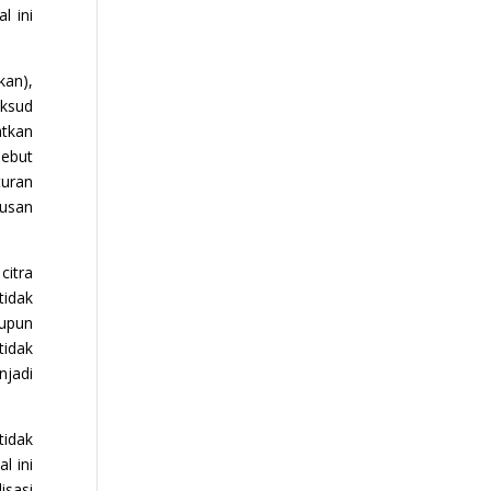
l ini
kan),
aksud
atkan
sebut
turan
musan
citra
idak
aupun
tidak
njadi
tidak
l ini
isasi