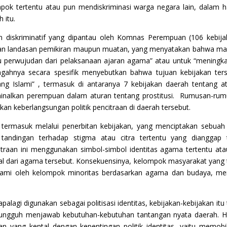
ok tertentu atau pun mendiskriminasi warga negara lain, dalam ha
 itu.
kan diskriminatif yang dipantau oleh Komnas Perempuan (106 kebija
san landasan pemikiran maupun muatan, yang menyatakan bahwa m
tu perwujudan dari pelaksanaan ajaran agama” atau untuk “meningk
gahnya secara spesifik menyebutkan bahwa tujuan kebijakan ter
ng Islami” , termasuk di antaranya 7 kebijakan daerah tentang a
inalkan perempuan dalam aturan tentang prostitusi. Rumusan-ru
an keberlangsungan politik pencitraan di daerah tersebut.
k, termasuk melalui penerbitan kebijakan, yang menciptakan sebuah 
andingan terhadap stigma atau citra tertentu yang dianggap t
citraan ini menggunakan simbol-simbol identitas agama tertentu at
l dari agama tersebut. Konsekuensinya, kelompok masyarakat yang 
alami oleh kelompok minoritas berdasarkan agama dan budaya, me
lagi digunakan sebagai politisasi identitas, kebijakan-kebijakan itu 
ngguh menjawab kebutuhan-kebutuhan tantangan nyata daerah. Ha
an yang kental dengan kepentingan politik identitas, yaitu memobil