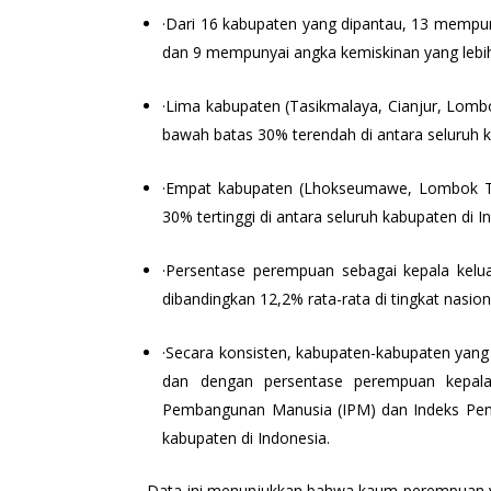
·Dari 16 kabupaten yang dipantau, 13 mempun
dan 9 mempunyai angka kemiskinan yang lebih 
·Lima kabupaten (Tasikmalaya, Cianjur, Lom
bawah batas 30% terendah di antara seluruh 
·Empat kabupaten (Lhokseumawe, Lombok Ti
30% tertinggi di antara seluruh kabupaten di I
·Persentase perempuan sebagai kepala keluar
dibandingkan 12,2% rata-rata di tingkat nasion
·Secara konsisten, kabupaten-kabupaten yang 
dan dengan persentase perempuan kepala k
Pembangunan Manusia (IPM) dan Indeks Pemb
kabupaten di Indonesia.
Data ini menunjukkan bahwa kaum perempuan y