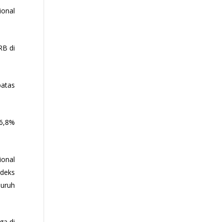
ional
RB di
batas
16,8%
ional
ndeks
luruh
ga di