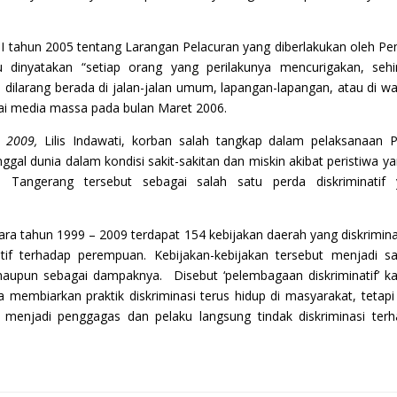
II tahun 2005 tentang Larangan Pelacuran yang diberlakukan oleh P
 dinyatakan “setiap orang yang perilakunya mencurigakan, seh
dilarang berada di jalan-jalan umum, lapangan-lapangan, atau di w
ai media massa pada bulan Maret 2006.
 2009,
Lilis Indawati, korban salah tangkap dalam pelaksanaan 
ggal dunia dalam kondisi sakit-sakitan dan miskin akibat peristiwa ya
angerang tersebut sebagai salah satu perda diskriminatif 
 tahun 1999 – 2009 terdapat 154 kebijakan daerah yang diskriminat
atif terhadap perempuan. Kebijakan-kebijakan tersebut menjadi s
n maupun sebagai dampaknya. Disebut ‘pelembagaan diskriminatif’ k
aja membiarkan praktik diskriminasi terus hidup di masyarakat, tetapi
menjadi penggagas dan pelaku langsung tindak diskriminasi ter