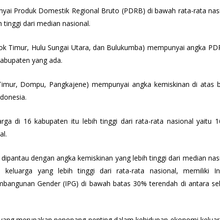
yai Produk Domestik Regional Bruto (PDRB) di bawah rata-rata nas
tinggi dari median nasional.
bok Timur, Hulu Sungai Utara, dan Bulukumba) mempunyai angka PD
kabupaten yang ada.
mur, Dompu, Pangkajene) mempunyai angka kemiskinan di atas 
ndonesia.
ga di 16 kabupaten itu lebih tinggi dari rata-rata nasional yaitu 
al.
dipantau dengan angka kemiskinan yang lebih tinggi dari median nas
eluarga yang lebih tinggi dari rata-rata nasional, memiliki I
angunan Gender (IPG) di bawah batas 30% terendah di antara se
ang merupakan penopang penting dalam kehidupan ekonomi keluar