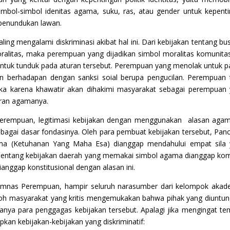
ol-simbol idenitas agama, suku, ras, atau gender untuk kepent
 penundukan lawan.
ing mengalami diskriminasi akibat hal ini. Dari kebijakan tentang bu
moralitas, maka perempuan yang dijadikan simbol moralitas komunita
ntuk tunduk pada aturan tersebut. Perempuan yang menolak untuk p
 berhadapan dengan sanksi soial berupa pengucilan. Perempuan 
uka karena khawatir akan dihakimi masyarakat sebagai perempuan
aran agamanya.
erempuan, legitimasi kebijakan dengan menggunakan alasan agam
bagai dasar fondasinya. Oleh para pembuat kebijakan tersebut, Panc
ertama (Ketuhanan Yang Maha Esa) dianggap mendahului empat sila
menentang kebijakan daerah yang memakai simbol agama dianggap ko
dianggap konstitusional dengan alasan ini.
mnas Perempuan, hampir seluruh narasumber dari kelompok akad
koh masyarakat yang kritis mengemukakan bahwa pihak yang diuntu
t hanya para penggagas kebijakan tersebut. Apalagi jika mengingat t
pkan kebijakan-kebijakan yang diskriminatif: