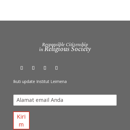
Responsible Citizenship
Religious Society
in
Ikuti update Institut Leimena
I
k
u
t
Kiri
i
m
u