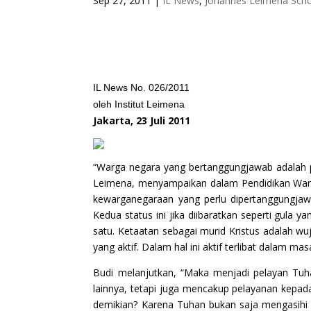
Sep 27, 2011
|
IL News
,
Johannes Leimena Schoo
IL News No. 026/2011
oleh Institut Leimena
Jakarta, 23 Juli 2011
“Warga negara yang bertanggungjawab adalah pan
Leimena, menyampaikan dalam Pendidikan Warga 
kewarganegaraan yang perlu dipertanggungjawa
Kedua status ini jika diibaratkan seperti gula 
satu. Ketaatan sebagai murid Kristus adalah 
yang aktif. Dalam hal ini aktif terlibat dalam ma
Budi melanjutkan, “Maka menjadi pelayan Tuha
lainnya, tetapi juga mencakup pelayanan kepada
demikian? Karena Tuhan bukan saja mengasihi 