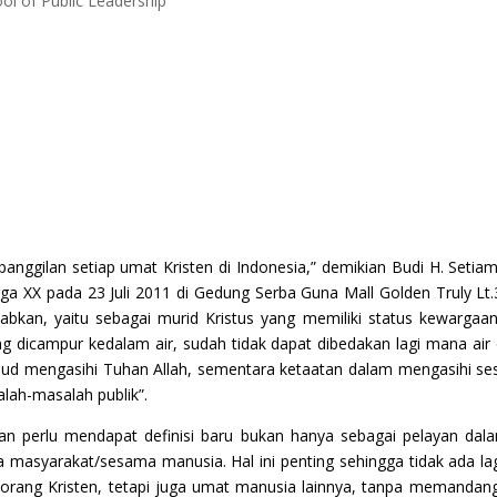
l of Public Leadership
ggilan setiap umat Kristen di Indonesia,” demikian Budi H. Setiamarg
XX pada 23 Juli 2011 di Gedung Serba Guna Mall Golden Truly Lt.3,
bkan, yaitu sebagai murid Kristus yang memiliki status kewargaa
yang dicampur kedalam air, sudah tidak dapat dibedakan lagi mana ai
wujud mengasihi Tuhan Allah, sementara ketaatan dalam mengasihi 
salah-masalah publik”.
n perlu mendapat definisi baru bukan hanya sebagai pelayan dalam
 masyarakat/sesama manusia. Hal ini penting sehingga tidak ada la
orang Kristen, tetapi juga umat manusia lainnya, tanpa memandang