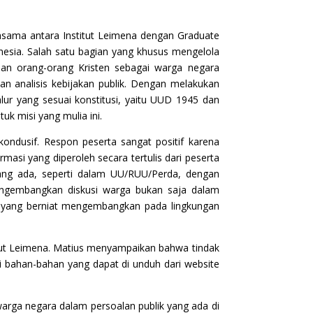
rjasama antara Institut Leimena dengan Graduate
onesia. Salah satu bagian yang khusus mengelola
ranan orang-orang Kristen sebagai warga negara
kan analisis kebijakan publik. Dengan melakukan
alur yang sesuai konstitusi, yaitu UUD 1945 dan
uk misi yang mulia ini.
 kondusif. Respon peserta sangat positif karena
asi yang diperoleh secara tertulis dari peserta
yang ada, seperti dalam UU/RUU/Perda, dengan
engembangkan diskusi warga bukan saja dalam
ga yang berniat mengembangkan pada lingkungan
stitut Leimena. Matius menyampaikan bahwa tindak
 bahan-bahan yang dapat di unduh dari website
 warga negara dalam persoalan publik yang ada di