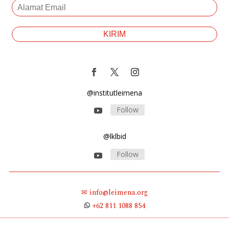
@institutleimena
Follow
@lklbid
Follow
✉ info@leimena.org
+62 811 1088 854