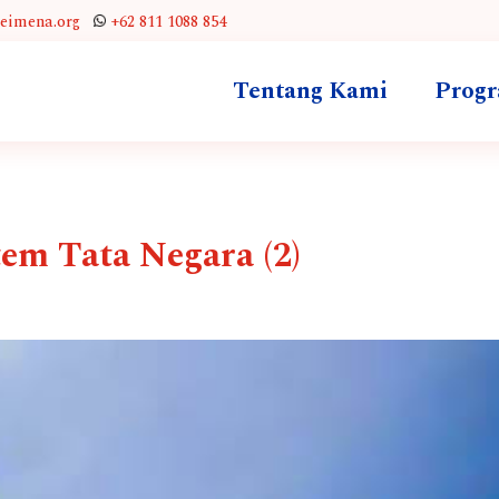
leimena.org
+62 811 1088 854
Tentang Kami
Prog
tem Tata Negara (2)