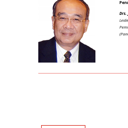
Penu
Drs.
Leid
Pemi
(Pan