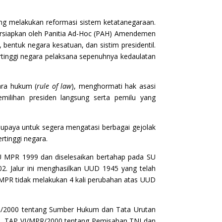
ng melakukan reformasi sistem ketatanegaraan.
rsiapkan oleh Panitia Ad-Hoc (PAH) Amendemen
ntuk negara kesatuan, dan sistim presidentil.
tinggi negara pelaksana sepenuhnya kedaulatan
ara hukum (
rule of law
), menghormati hak asasi
ilihan presiden langsung serta pemilu yang
m upaya untuk segera mengatasi berbagai gejolak
rtinggi negara.
U MPR 1999 dan diselesaikan bertahap pada SU
. Jalur ini menghasilkan UUD 1945 yang telah
 MPR tidak melakukan 4 kali perubahan atas UUD
MPR/2000 tentang Sumber Hukum dan Tata Urutan
, TAP VI/MPR/2000 tentang Pemisahan TNI dan