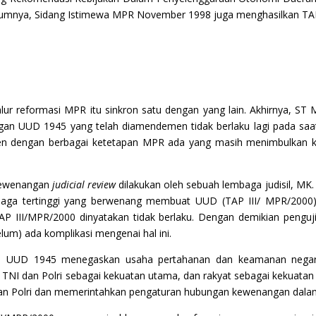
Sebelumnya, Sidang Istimewa MPR November 1998 juga menghasilkan 
jalur reformasi MPR itu sinkron satu dengan yang lain. Akhirnya,
gan UUD 1945 yang telah diamendemen tidak berlaku lagi pada saa
n dengan berbagai ketetapan MPR ada yang masih menimbulkan ko
kewenangan
judicial review
dilakukan oleh sebuah lembaga judisil, M
mbaga tertinggi yang berwenang membuat UUD (TAP III/ MPR/2000
 III/MPR/2000 dinyatakan tidak berlaku. Dengan demikian pengujian
lum) ada komplikasi mengenai hal ini.
) UUD 1945 menegaskan usaha pertahanan dan keamanan negara 
NI dan Polri sebagai kekuatan utama, dan rakyat sebagai kekuatan pe
n Polri dan memerintahkan pengaturan hubungan kewenangan dala