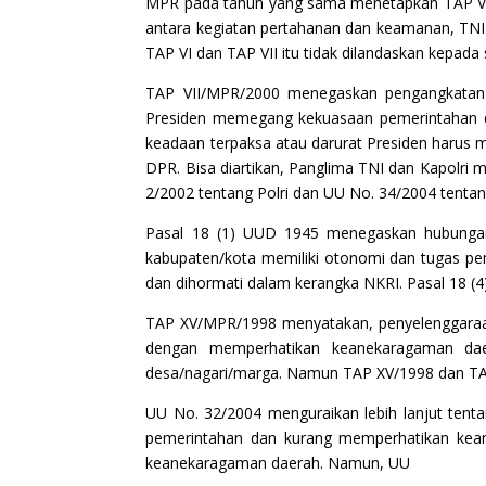
MPR pada tahun yang sama menetapkan TAP VI/M
antara kegiatan pertahanan dan keamanan, TNI 
TAP VI dan TAP VII itu tidak dilandaskan kepada
TAP VII/MPR/2000 menegaskan pengangkatan 
Presiden memegang kekuasaan pemerintahan d
keadaan terpaksa atau darurat Presiden harus
DPR. Bisa diartikan, Panglima TNI dan Kapolri 
2/2002 tentang Polri dan UU No. 34/2004 tenta
Pasal 18 (1) UUD 1945 menegaskan hubungan 
kabupaten/kota memiliki otonomi dan tugas pe
dan dihormati dalam kerangka NKRI. Pasal 18 (4
TAP XV/MPR/1998 menyatakan, penyelenggaraan
dengan memperhatikan keanekaragaman daer
desa/nagari/marga. Namun TAP XV/1998 dan TAP
UU No. 32/2004 menguraikan lebih lanjut ten
pemerintahan dan kurang memperhatikan kean
keanekaragaman daerah. Namun, UU