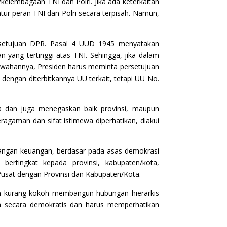
lembagaan TNI dan Polri. Jika ada keterkaitan
ur peran TNI dan Polri secara terpisah. Namun,
rsetujuan DPR. Pasal 4 UUD 1945 menyatakan
ng tertinggi atas TNI. Sehingga, jika dalam
awahannya, Presiden harus meminta persetujuan
dengan diterbitkannya UU terkait, tetapi UU No.
a dan juga menegaskan baik provinsi, maupun
gaman dan sifat istimewa diperhatikan, diakui
angan keuangan, berdasar pada asas demokrasi
rtingkat kepada provinsi, kabupaten/kota,
usat dengan Provinsi dan Kabupaten/Kota.
an kurang kokoh membangun hubungan hierarkis
n secara demokratis dan harus memperhatikan