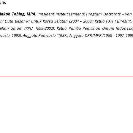
lis
 Jakob Tobing, MPA.
President Institut Leimena; Program Doctorate – Van V
en; Duta Besar RI untuk Korea Selatan (2004 – 2008); Ketua PAH I BP-MP
lihan Umum (KPU, 1999-2002); Ketua Panitia Pemilihan Umum Indonesia 
waslu, 1992); Anggota Panwaslu (1987); Anggota DPR/MPR (1968 – 1997, 1999