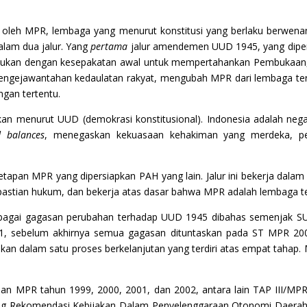
p oleh MPR, lembaga yang menurut konstitusi yang berlaku berwena
alam dua jalur. Yang
pertama
jalur amendemen UUD 1945, yang dipe
kan dengan kesepakatan awal untuk mempertahankan Pembukaan, be
engejawantahan kedaulatan rakyat, mengubah MPR dari lembaga ter
gan tertentu.
kan menurut UUD (demokrasi konstitusional). Indonesia adalah neg
d balances
, menegaskan kekuasaan kehakiman yang merdeka, pem
tetapan MPR yang dipersiapkan PAH yang lain. Jalur ini bekerja dala
pastian hukum, dan bekerja atas dasar bahwa MPR adalah lembaga te
rbagai gagasan perubahan terhadap UUD 1945 dibahas semenjak S
, sebelum akhirnya semua gagasan dituntaskan pada ST MPR 2002
n dalam satu proses berkelanjutan yang terdiri atas empat tahap.
apan MPR tahun 1999, 2000, 2001, dan 2002, antara lain TAP III/
ng Rekomendasi Kebijakan Dalam Penyelenggaraan Otonomi Daerah