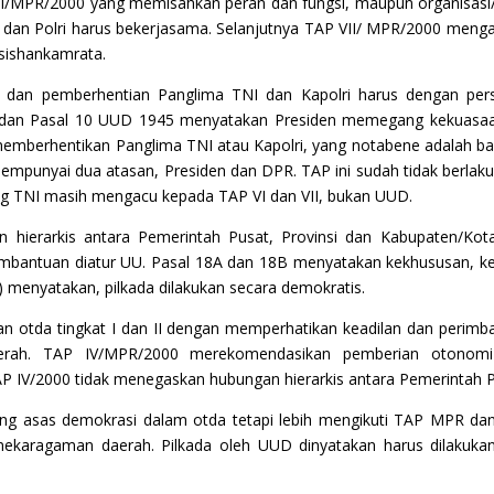
PR/2000 yang memisahkan peran dan fungsi, maupun organisasi/ke
dan Polri harus bekerjasama. Selanjutnya TAP VII/ MPR/2000 mengat
 sishankamrata.
dan pemberhentian Panglima TNI dan Kapolri harus dengan pe
an Pasal 10 UUD 1945 menyatakan Presiden memegang kekuasaan ya
 memberhentikan Panglima TNI atau Kapolri, yang notabene adalah b
mempunyai dua atasan, Presiden dan DPR. TAP ini sudah tidak berlaku 
ng TNI masih mengacu kepada TAP VI dan VII, bukan UUD.
hierarkis antara Pemerintah Pusat, Provinsi dan Kabupaten/Kot
mbantuan diatur UU. Pasal 18A dan 18B menyatakan kekhususan, kera
) menyatakan, pilkada dilakukan secara demokratis.
 otda tingkat I dan II dengan memperhatikan keadilan dan perimb
ah. TAP IV/MPR/2000 merekomendasikan pemberian otonomi be
 IV/2000 tidak menegaskan hubungan hierarkis antara Pemerintah P
tang asas demokrasi dalam otda tetapi lebih mengikuti TAP MPR d
ekaragaman daerah. Pilkada oleh UUD dinyatakan harus dilakuka