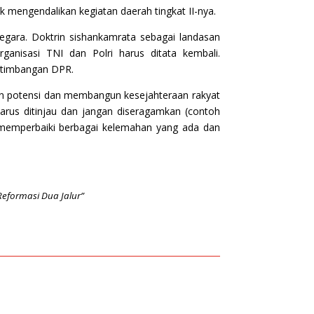
 mengendalikan kegiatan daerah tingkat II-nya.
egara. Doktrin sishankamrata sebagai landasan
nisasi TNI dan Polri harus ditata kembali.
rtimbangan DPR.
n potensi dan membangun kesejahteraan rakyat
rus ditinjau dan jangan diseragamkan (contoh
, memperbaiki berbagai kelemahan yang ada dan
Reformasi Dua Jalur”