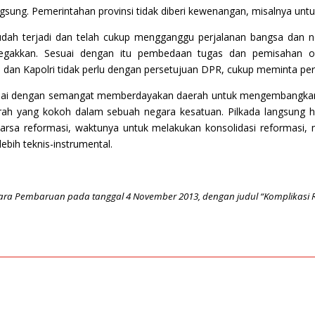
ng. Pemerintahan provinsi tidak diberi kewenangan, misalnya untuk
 sudah terjadi dan telah cukup mengganggu perjalanan bangsa dan n
gakkan. Sesuai dengan itu pembedaan tugas dan pemisahan orga
dan Kapolri tidak perlu dengan persetujuan DPR, cukup meminta pe
esuai dengan semangat memberdayakan daerah untuk mengembangka
ah yang kokoh dalam sebuah negara kesatuan. Pilkada langsung ha
awarsa reformasi, waktunya untuk melakukan konsolidasi reformasi
ebih teknis-instrumental.
n Suara Pembaruan pada tanggal 4 November 2013, dengan judul “Komplikasi 