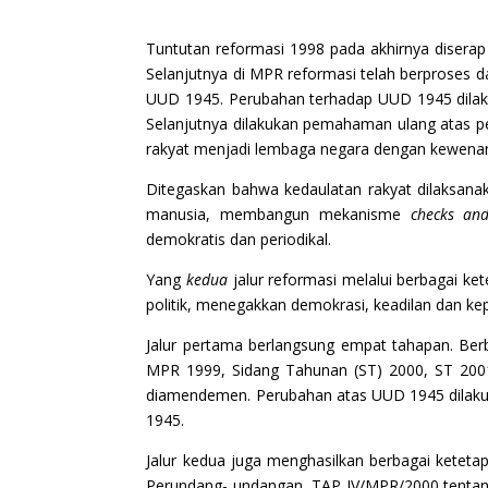
Tuntutan reformasi 1998 pada akhirnya disera
Selanjutnya di MPR reformasi telah berproses d
UUD 1945. Perubahan terhadap UUD 1945 dilaku
Selanjutnya dilakukan pemahaman ulang atas p
rakyat menjadi lembaga negara dengan kewenan
Ditegaskan bahwa kedaulatan rakyat dilaksana
manusia, membangun mekanisme
checks an
demokratis dan periodikal.
Yang
kedua
jalur reformasi melalui berbagai ke
politik, menegakkan demokrasi, keadilan dan ke
Jalur pertama berlangsung empat tahapan. Be
MPR 1999, Sidang Tahunan (ST) 2000, ST 2001
diamendemen. Perubahan atas UUD 1945 dilakuka
1945.
Jalur kedua juga menghasilkan berbagai ketet
Perundang- undangan, TAP IV/MPR/2000 tenta