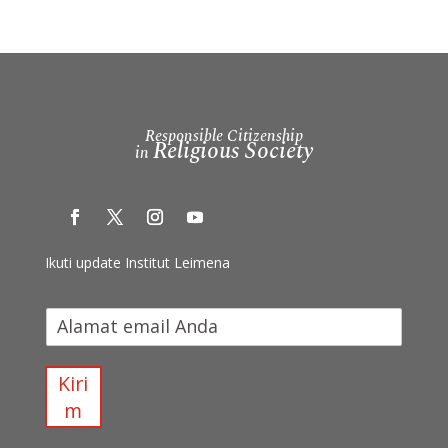
Responsible Citizenship
Religious Society
in
Ikuti update Institut Leimena
I
k
u
t
Kiri
i
m
u
p