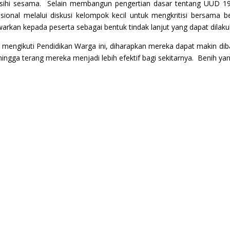
asihi sesama. Selain membangun pengertian dasar tentang UUD 1
titusional melalui diskusi kelompok kecil untuk mengkritisi bersa
rkan kepada peserta sebagai bentuk tindak lanjut yang dapat dilakuk
 mengikuti Pendidikan Warga ini, diharapkan mereka dapat makin d
ngga terang mereka menjadi lebih efektif bagi sekitarnya. Benih yang t