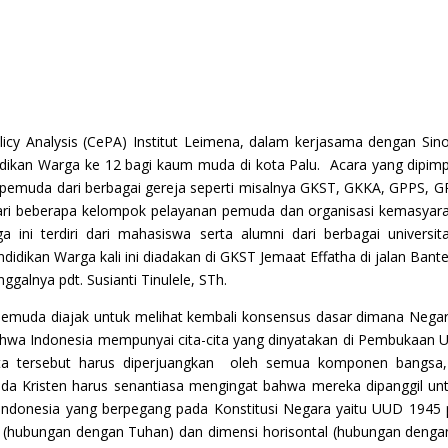
licy Analysis (CePA) Institut Leimena, dalam kerjasama dengan Si
kan Warga ke 12 bagi kaum muda di kota Palu. Acara yang dipimpin 
k pemuda dari berbagai gereja seperti misalnya GKST, GKKA, GPPS, G
g dari beberapa kelompok pelayanan pemuda dan organisasi kemasyar
 ini terdiri dari mahasiswa serta alumni dari berbagai universita
didikan Warga kali ini diadakan di GKST Jemaat Effatha di jalan Ban
galnya pdt. Susianti Tinulele, STh.
emuda diajak untuk melihat kembali konsensus dasar dimana Negara 
ahwa Indonesia mempunyai cita-cita yang dinyatakan di Pembukaan 
cita tersebut harus diperjuangkan oleh semua komponen bangsa
Kristen harus senantiasa mengingat bahwa mereka dipanggil unt
ra Indonesia yang berpegang pada Konstitusi Negara yaitu UUD 1
l (hubungan dengan Tuhan) dan dimensi horisontal (hubungan denga