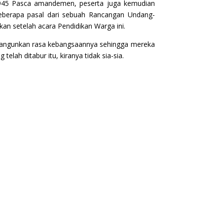
945 Pasca amandemen, peserta juga kemudian
ma beberapa pasal dari sebuah Rancangan Undang-
an setelah acara Pendidikan Warga ini.
ibangunkan rasa kebangsaannya sehingga mereka
elah ditabur itu, kiranya tidak sia-sia.
Berikutnya
→