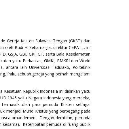
node Gereja Kristen Sulawesi Tengah (GKST) dan
oleh Budi H. Setiamarga, direktur CePA-IL, ini
PID, GSJA, GBI, GKI, GT, serta Bala Keselamatan
akatan yaitu Perkantas, GMKI, PMKRI dan World
s, antara lain Universitas Tadulako, Politeknik
teng, Palu, sebuah gereja yang pernah mengalami
Kesatuan Republik Indonesia ini didirikan yaitu
UUD 1945 yaitu Negara Indonesia yang merdeka,
, termasuk oleh para pemuda Kristen sebagai
uk menjadi Murid Kristus yang berpegang pada
945 pasca amandemen. Dengan demikian, pemuda
n sesama). Keterlibatan pemuda di ruang publik