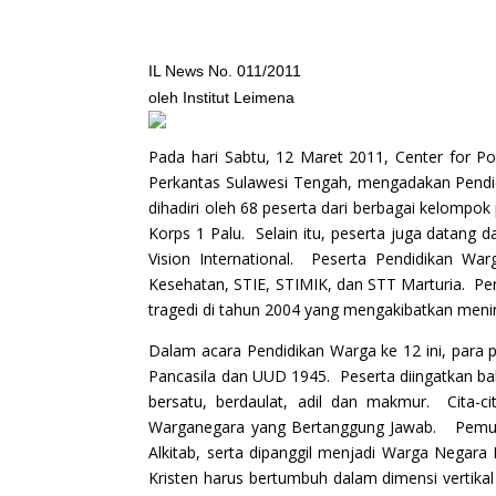
IL News No. 011/2011
oleh Institut Leimena
Pada hari Sabtu, 12 Maret 2011, Center for Po
Perkantas Sulawesi Tengah, mengadakan Pendidi
dihadiri oleh 68 peserta dari berbagai kelompo
Korps 1 Palu. Selain itu, peserta juga datan
Vision International. Peserta Pendidikan Warga
Kesehatan, STIE, STIMIK, dan STT Marturia. Pen
tragedi di tahun 2004 yang mengakibatkan mening
Dalam acara Pendidikan Warga ke 12 ini, para p
Pancasila dan UUD 1945. Peserta diingatkan b
bersatu, berdaulat, adil dan makmur. Cita-
Warganegara yang Bertanggung Jawab. Pemuda 
Alkitab, serta dipanggil menjadi Warga Nega
Kristen harus bertumbuh dalam dimensi vertika