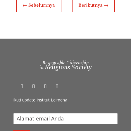
←
Sebelumnya
Berikutnya
→
Responsible Citizenship
Religious Society
in
Ikuti update Institut Leimena
I
k
u