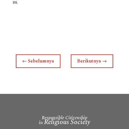
ini.
←
Sebelumnya
Berikutnya
→
Responsible Citizenship
Religious Society
in