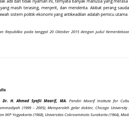
k adil dan tidak nyaman ini, ternyata banyak manusia yang merasa t
ang masih terasing, menjerit, dan menderita. Akibat perang sauda
awah sistem politik-ekonomi yang antikeadilan adalah pemicu utama
ian Republika pada tanggal 20 Oktober 2015 dengan judul Kemerdekaan A
lis
. Dr. H. Ahmad Syafii Maarif, MA.
Pendiri Maarif Institute for Cu
mmadiyah (1999 – 2005); Memperoleh gelar doktor, Chicago University (1
san IKIP Yogyakarta (1968), Universitas Cokroaminoto Surakarta (1964), M