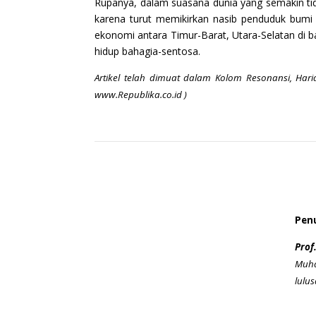
Rupanya, dalam suasana dunia yang semakin tida
karena turut memikirkan nasib penduduk bumi y
ekonomi antara Timur-Barat, Utara-Selatan di b
hidup bahagia-sentosa.
Artikel telah dimuat dalam Kolom Resonansi, Har
www.Republika.co.id )
Penu
Prof
Muha
lulu