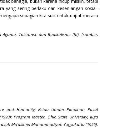
idak bahagia, bukan karena hidup miskin, tetapi
ra yang sering berlaku dan kesenjangan sosial-
 mengapa sebagian kita sulit untuk dapat merasa
gama, Toleransi, dan Radikalisme (III). (sumber:
lture and Humanity; Ketua Umum Pimpinan Pusat
993); Program Master, Ohio State University; juga
adrasah Mu’allimin Muhammadiyah Yogyakarta (1956).