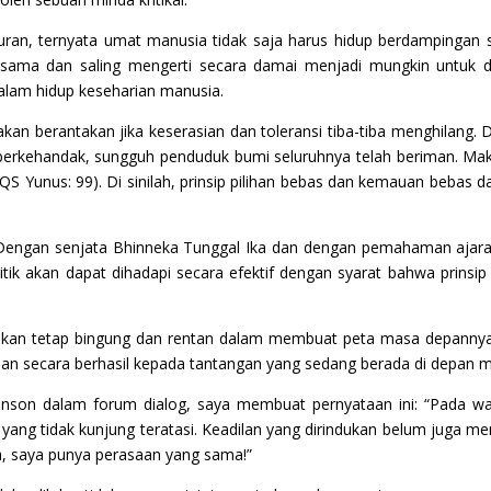
uran, ternyata umat manusia tidak saja harus hidup berdampinga
sama dan saling mengerti secara damai menjadi mungkin untuk d
dalam hidup keseharian manusia.
 akan berantakan jika keserasian dan toleransi tiba-tiba menghilang. 
berkehandak, sungguh penduduk bumi seluruhnya telah beriman. 
S Yunus: 99). Di sinilah, prinsip pilihan bebas dan kemauan bebas
a. Dengan senjata Bhinneka Tunggal Ika dan dengan pemahaman ajara
itik akan dapat dihadapi secara efektif dengan syarat bahwa prinsip
h akan tetap bingung dan rentan dalam membuat peta masa depannya
an secara berhasil kepada tantangan yang sedang berada di depan m
anson dalam forum dialog, saya membuat pernyataan ini: “Pada wa
an yang tidak kunjung teratasi. Keadilan yang dirindukan belum juga m
a, saya punya perasaan yang sama!”