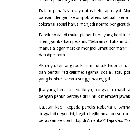
Dalam penafsiran saya atas beberapa ayat Alq
bahkan dengan kelompok ateis, sebuah kerja 
toleransi sosial harus menjadi norma pengikat 
Fabrik sosial di muka planet bumi yang kecil ini
menggambarkan peta ini: “Sekiranya Tuhanmu 
manusia agar mereka menjadi umat beriman?” (Q
dan dipelihara.
Akhirnya, tentang radikalisme untuk Indonesi
dan bentuk radikalisme: agama, sosial, atau pol
yang konkret secara sungguh-sungguh.
Jika yang berlaku sebaliknya, bangsa ini masi
dengan penuh percaya diri untuk memberi jawab
Catatan kecil, kepada panelis Roberta G. Ahm
tinggal di negeri ini, begitu bejibunnya persoal
perasaan serupa hidup di Amerika?” Dijawab, “Y