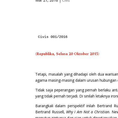
Mar 21, 2016
|
Civis
(Republika, Selasa 20 Oktober 2015)
Tetapi, masalah yang dihadapi oleh dua warisan
agama masing-masing dalam urusan hubungan d
Tidak saja peperangan yang pernah berlaku an
yang tidak pernah terjadi. Di sinilah letaknya i
Barangkali dalam perspektif inilah Bertrand 
Bertrand Russell,
Why I Am Not a Christian
. Ne
menutup pintunya dan siap untuk dipertanyakan o