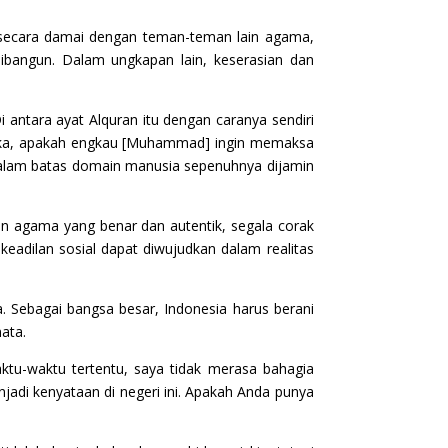
n secara damai dengan teman-teman lain agama,
ibangun. Dalam ungkapan lain, keserasian dan
Di antara ayat Alquran itu dengan caranya sendiri
Maka, apakah engkau [Muhammad] ingin memaksa
 dalam batas domain manusia sepenuhnya dijamin
n agama yang benar dan autentik, segala corak
 keadilan sosial dapat diwujudkan dalam realitas
. Sebagai bangsa besar, Indonesia harus berani
ata.
ktu-waktu tertentu, saya tidak merasa bahagia
enjadi kenyataan di negeri ini. Apakah Anda punya