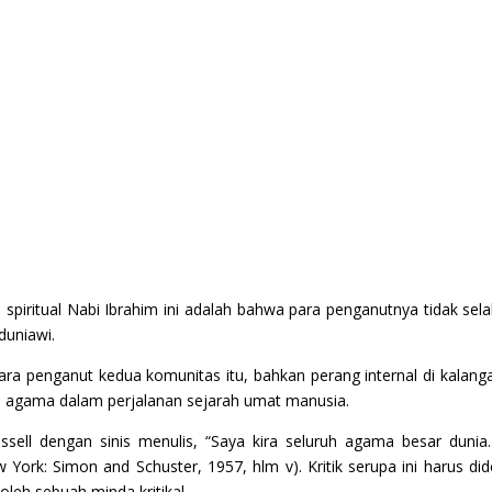
 spiritual Nabi Ibrahim ini adalah bahwa para penganutnya tidak se
uniawi.
tara penganut kedua komunitas itu, bahkan perang internal di kala
roni agama dalam perjalanan sejarah umat manusia.
Russell dengan sinis menulis, “Saya kira seluruh agama besar duni
w York: Simon and Schuster, 1957, hlm v). Kritik serupa ini harus d
leh sebuah minda kritikal.