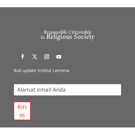
Responsible Citizenship
Religious Society
in
Ikuti update Institut Leimena
I
k
u
t
Kiri
i
m
u
p
d