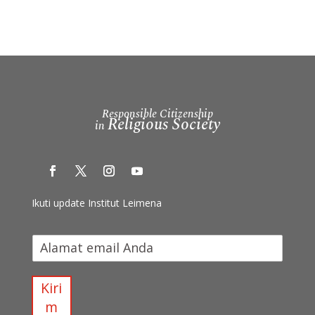
Responsible Citizenship
Religious Society
in
Ikuti update Institut Leimena
I
k
u
t
Kiri
i
m
u