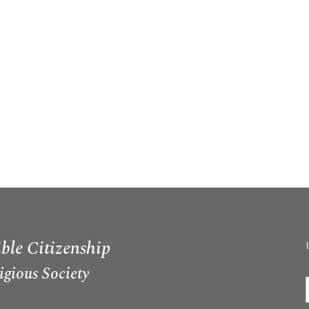
ble Citizenship
igious Society
I