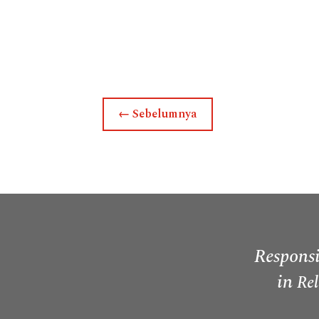
←
Sebelumnya
Responsi
in
Rel