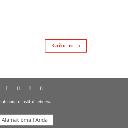
Berikutnya
→
Ikuti update Institut Leimena
k