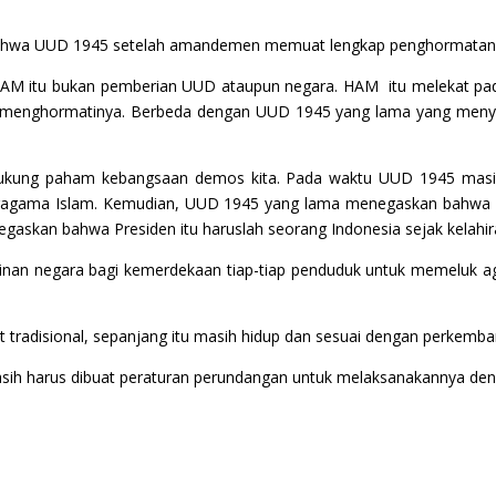
h bahwa UUD 1945 setelah amandemen memuat lengkap penghormatan 
 itu bukan pemberian UUD ataupun negara. HAM itu melekat pada 
 menghormatinya. Berbeda dengan UUD 1945 yang lama yang menyat
ukung paham kebangsaan demos kita. Pada waktu UUD 1945 masih 
beragama Islam. Kemudian, UUD 1945 yang lama menegaskan bahwa seo
kan bahwa Presiden itu haruslah seorang Indonesia sejak kelahir
an negara bagi kemerdekaan tiap-tiap penduduk untuk memeluk a
 tradisional, sepanjang itu masih hidup dan sesuai dengan perkemba
masih harus dibuat peraturan perundangan untuk melaksanakannya den