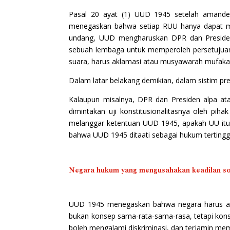
Pasal 20 ayat (1) UUD 1945 setelah amand
menegaskan bahwa setiap RUU hanya dapat me
undang, UUD mengharuskan DPR dan Presiden
sebuah lembaga untuk memperoleh persetujuan 
suara, harus aklamasi atau musyawarah mufaka
Dalam latar belakang demikian, dalam sistim pre
Kalaupun misalnya, DPR dan Presiden alpa ata
dimintakan uji konstitusionalitasnya oleh pih
melanggar ketentuan UUD 1945, apakah UU itu 
bahwa UUD 1945 ditaati sebagai hukum tertingg
Negara hukum yang mengusahakan keadilan sosia
UUD 1945 menegaskan bahwa negara harus aktif
bukan konsep sama-rata-sama-rasa, tetapi konse
boleh mengalami diskriminasi, dan terjamin me