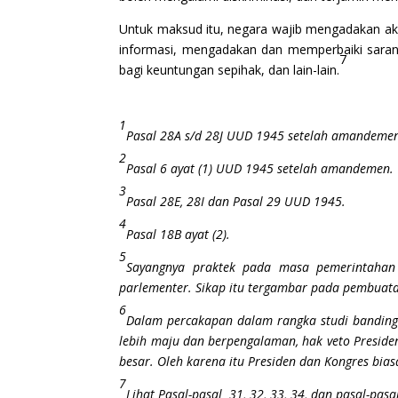
Untuk maksud itu, negara wajib mengadakan a
informasi, mengadakan dan memperbaiki saran
7
bagi keuntungan sepihak, dan lain-lain.
1
Pasal 28A s/d 28J UUD 1945 setelah amandeme
2
Pasal 6 ayat (1) UUD 1945 setelah amandemen.
3
Pasal 28E, 28I dan Pasal 29 UUD 1945.
4
Pasal 18B ayat (2).
5
Sayangnya praktek pada masa pemerintahan 
parlementer. Sikap itu tergambar pada pembuat
6
Dalam percakapan dalam rangka studi banding d
lebih maju dan berpengalaman, hak veto Preside
besar. Oleh karena itu Presiden dan Kongres bi
7
Lihat Pasal-pasal 31, 32, 33, 34, dan pasal-p