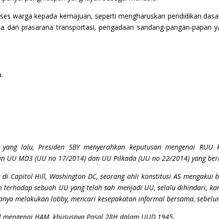
kses warga kepada kemajuan, seperti mengharuskan pendidikan das
a dan prasarana transportasi, pengadaan sandang-pangan-papan 
n.
yang lalu, Presiden SBY menyerahkan keputusan mengenai RUU k
an UU MD3 (UU no 17/2014) dan UU Pilkada (UU no 22/2014) yang be
i Capitol Hill, Washington DC, seorang ahli konstitusi AS mengakui
n terhadap sebuah UU yang telah sah menjadi UU, selalu dihindari, ka
asanya melakukan lobby, mencari kesepakatan informal bersama, sebe
asal mengenai HAM, khususnya Pasal 28H dalam UUD 1945.