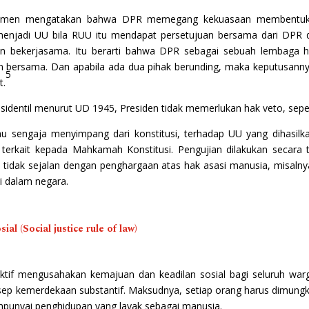
emen mengatakan bahwa DPR memegang kekuasaan membentuk un
njadi UU bila RUU itu mendapat persetujuan bersama dari DPR d
 bekerjasama. Itu berarti bahwa DPR sebagai sebuah lembaga h
bersama. Dan apabila ada dua pihak berunding, maka keputusannya
5
t.
sidentil menurut UD 1945, Presiden tidak memerlukan hak veto, sepert
u sengaja menyimpang dari konstitusi, terhadap UU yang dihasilka
ak terkait kepada Mahkamah Konstitusi. Pengujian dilakukan secar
tidak sejalan dengan penghargaan atas hak asasi manusia, misalny
i dalam negara.
l (Social justice rule of law)
 mengusahakan kemajuan dan keadilan sosial bagi seluruh wargan
p kemerdekaan substantif. Maksudnya, setiap orang harus dimungkin
mpunyai penghidupan yang layak sebagai manusia.