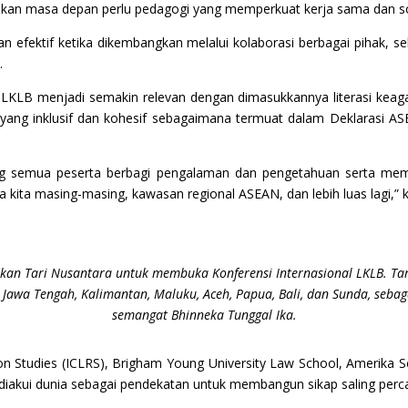
dikan masa depan perlu pedagogi yang memperkuat kerja sama dan sol
akan efektif ketika dikembangkan melalui kolaborasi berbagai pihak, 
.
LKLB menjadi semakin relevan dengan dimasukkannya literasi keaga
ng inklusif dan kohesif sebagaimana termuat dalam Deklarasi AS
ong semua peserta berbagi pengalaman dan pengetahuan serta me
a kita masing-masing, kawasan regional ASEAN, dan lebih luas lagi,” 
an Tari Nusantara untuk membuka Konferensi Internasional LKLB. Tari
, Jawa Tengah, Kalimantan, Maluku, Aceh, Papua, Bali, dan Sunda, seba
semangat Bhinneka Tunggal Ika.
ion Studies (ICLRS), Brigham Young University Law School, Amerika Se
 diakui dunia sebagai pendekatan untuk membangun sikap saling perca