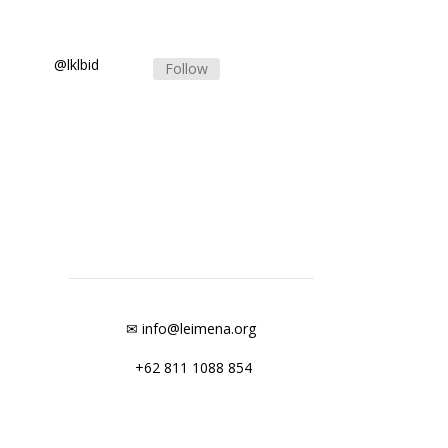
@lklbid
Follow
✉ info@leimena.org
+62 811 1088 854