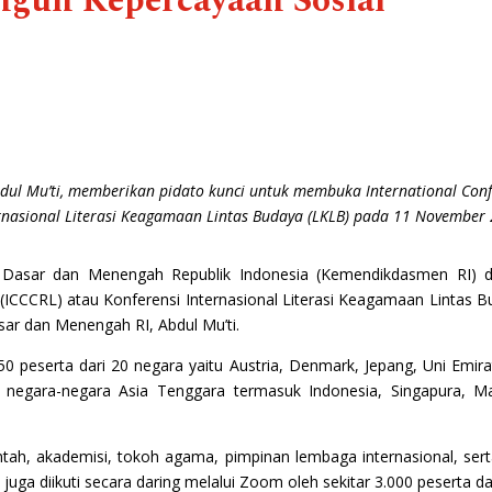
ngun Kepercayaan Sosial
ul Mu’ti, memberikan pidato kunci untuk membuka International Confer
rnasional Literasi Keagamaan Lintas Budaya (LKLB) pada 11 November 
 Dasar dan Menengah Republik Indonesia (Kemendikdasmen RI) da
y (ICCCRL) atau Konferensi Internasional Literasi Keagamaan Linta
sar dan Menengah RI, Abdul Mu’ti.
250 peserta dari 20 negara yaitu Austria, Denmark, Jepang, Uni Emirat
a negara-negara Asia Tenggara termasuk Indonesia, Singapura, Ma
ntah, akademisi, tokoh agama, pimpinan lembaga internasional, ser
ni juga diikuti secara daring melalui Zoom oleh sekitar 3.000 peserta da