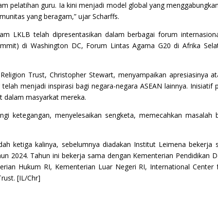
m pelatihan guru. Ia kini menjadi model global yang menggabungkan
munitas yang beragam,” ujar Scharffs.
am LKLB telah dipresentasikan dalam berbagai forum internasion
mmit) di Washington DC, Forum Lintas Agama G20 di Afrika Selatan
Religion Trust, Christopher Stewart, menyampaikan apresiasinya at
g telah menjadi inspirasi bagi negara-negara ASEAN lainnya. Inisiati
t dalam masyarkat mereka.
angi ketegangan, menyelesaikan sengketa, memecahkan masalah
udah ketiga kalinya, sebelumnya diadakan Institut Leimena beke
hun 2024. Tahun ini bekerja sama dengan Kementerian Pendidikan
ian Hukum RI, Kementerian Luar Negeri RI, International Center 
ust. [IL/Chr]