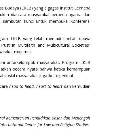
ntas Budaya (LKLB) yang digagas Institut Leimena
rukun diantara masyarakat berbeda agama dan
am sambutan kunci untuk membuka Konferensi
gram LKLB yang telah menjadi contoh upaya
t in Multifaith and Multicultural Societies”
syarakat majemuk.
oni antarkelompok masyarakat. Program LKLB
lihatkan secara nyata bahwa ketika kemampuan
l sosial masyarakat juga ikut diperkuat.
icara
head to head
,
heart to heart
dan kemudian
deral Kementerian Pendidikan Dasar dan Menengah
 International Center for Law and Religion Studies