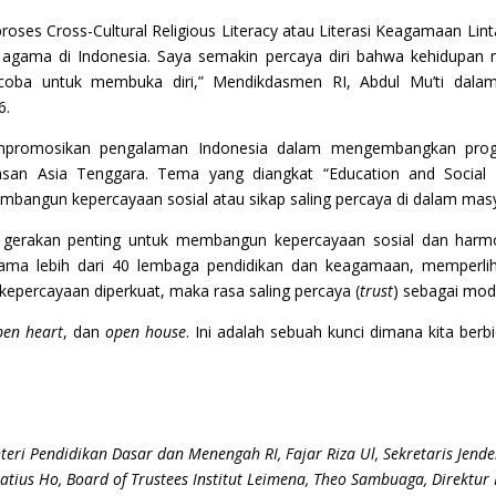
 proses Cross-Cultural Religious Literacy atau Literasi Keagamaan Li
agama di Indonesia. Saya semakin percaya diri bahwa kehidupan 
ncoba untuk membuka diri,” Mendikdasmen RI, Abdul Mu’ti dal
6.
mempromosikan pengalaman Indonesia dalam mengembangkan pro
n Asia Tenggara. Tema yang diangkat “Education and Social Trus
mbangun kepercayaan sosial atau sikap saling percaya di dalam ma
erakan penting untuk membangun kepercayaan sosial dan harm
bersama lebih dari 40 lembaga pendidikan dan keagamaan, memper
epercayaan diperkuat, maka rasa saling percaya (
trust
) sebagai moda
pen heart
, dan
open house
. Ini adalah sebuah kunci dimana kita berb
teri Pendidikan Dasar dan Menengah RI, Fajar Riza Ul, Sekretaris Jen
 Matius Ho, Board of Trustees Institut Leimena, Theo Sambuaga, Direktur