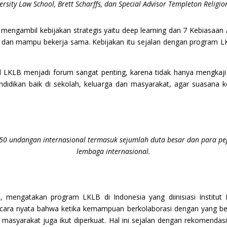
rsity Law School, Brett Scharffs, dan Special Advisor Templeton Religio
ngambil kebijakan strategis yaitu deep learning dan 7 Kebiasaan
dan mampu bekerja sama. Kebijakan itu sejalan dengan program LKLB
l LKLB menjadi forum sangat penting, karena tidak hanya mengkaji 
dikan baik di sekolah, keluarga dan masyarakat, agar suasana ke
r 50 undangan internasional termasuk sejumlah duta besar dan para pe
lembaga internasional.
Ho, mengatakan program LKLB di Indonesia yang diinisiasi Institu
cara nyata bahwa ketika kemampuan berkolaborasi dengan yang b
ial masyarakat juga ikut diperkuat. Hal ini sejalan dengan rekome