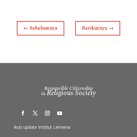
←
Sebelumnya
Berikutnya
→
Responsible Citizenship
Religious Society
in
Ikuti update Institut Leimena