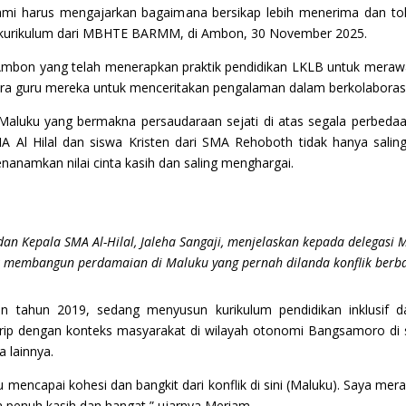
 kami harus mengajarkan bagaimana bersikap lebih menerima dan t
 kurikulum dari MBHTE BARMM, di Ambon, 30 November 2025.
mbon yang telah menerapkan praktik pendidikan LKLB untuk merawa
para guru mereka untuk menceritakan pengalaman dalam berkolabora
 Maluku yang bermakna persaudaraan sejati di atas segala perbedaa
A Al Hilal dan siswa Kristen dari SMA Rehoboth tidak hanya salin
nanamkan nilai cinta kasih dan saling menghargai.
 dan Kepala SMA Al-Hilal, Jaleha Sangaji, menjelaskan kepada deleg
 membangun perdamaian di Maluku yang pernah dilanda konflik berb
tahun 2019, sedang menyusun kurikulum pendidikan inklusif d
p dengan konteks masyarakat di wilayah otonomi Bangsamoro di seb
 lainnya.
mencapai kohesi dan bangkit dari konflik di sini (Maluku). Saya me
a penuh kasih dan hangat,” ujarnya Meriam.