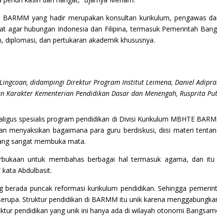
asi BARMM yang hadir merupakan konsultan kurikulum, pengawas d
 agar hubungan Indonesia dan Filipina, termasuk Pemerintah Bangs
n, diplomasi, dan pertukaran akademik khususnya.
Lingcoan, didampingi Direktur Program Institut Leimena, Daniel Adipr
n Karakter Kementerian Pendidikan Dasar dan Menengah, Rusprita Put
ekaligus spesialis program pendidikan di Divisi Kurikulum MBHTE 
n menyaksikan bagaimana para guru berdiskusi, diisi materi tenta
yang sangat membuka mata.
eterbukaan untuk membahas berbagai hal termasuk agama, dan i
 kata Abdulbasit.
g berada puncak reformasi kurikulum pendidikan. Sehingga pemeri
erupa. Struktur pendidikan di BARMM itu unik karena menggabungkan 
ruktur pendidikan yang unik ini hanya ada di wilayah otonomi Bangsam