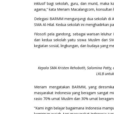
inklusif bagi sekolah, guru, dan murid, maka
agama,” kata Meriam Macalangcom, konsultan
Delegasi BARMM mengunjungi dua sekolah di A
SMA Al-Hilal. Kedua sekolah ini menghadirkan 
Filosofi pela gandong, sebagai warisan leluhur
dari kedua sekolah yaitu siswa Muslim dari SM
kegiatan sosial, lingkungan, dan budaya yang me
Kepala SMA Kristen Rehoboth, Salomina Patty,
LKLB untuk
Meriam mengatakan BARMM, yang diresmikan 
masyarakat Indonesia yang beragam sangat miri
rasio 70% umat Muslim dan 30% umat beragama
“Kami ingin belajar bagaimana Indonesia mampu 
kemiripan wajah, tapi masyarakat Indonesia jug