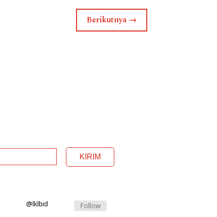
Berikutnya
→
@lklbid
Follow