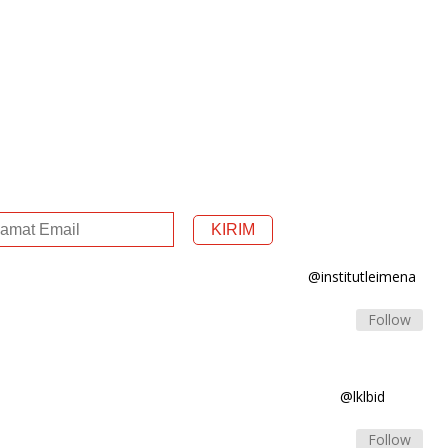
@institutleimena
Follow
@lklbid
Follow