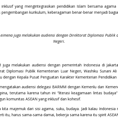
nklusif yang mengintegrasikan pendidikan Islam bersama agama 
s pengembangan kurikulum, keberagaman benar-benar menjadi bagian 
eimena juga melakukan audiensi dengan Direktorat Diplomasi Publik 
Negeri.
 juga melakukan audiensi dengan pemerintah Indonesia di Jakar
at Diplomasi Publik Kementerian Luar Negeri, Washiku Sunani Ali A
emu dengan Kepala Pusat Penguatan Karakter Kementerian Pendidikan 
Ho, mengatakan audiensi delegasi BARMM dengan Kemenlu dan Kemen
pina, terutama karena tahun ini “literasi keagamaan lintas budaya
n komunitas ASEAN yang inklusif dan kohesif.
kita majemuk dari sisi agama, suku, budaya. Jadi kalau Indonesia
ti itu, harus sama-sama damai, bekerja sama karena itu spirit ASEAN