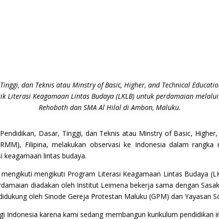
 Tinggi, dan Teknis atau Minstry of Basic, Higher, and Technical Educ
k Literasi Keagamaan Lintas Budaya (LKLB) untuk perdamaian melalui
Rehoboth dan SMA Al Hilal di Ambon, Maluku.
 Pendidikan, Dasar, Tinggi, dan Teknis atau Minstry of Basic, High
M), Filipina, melakukan observasi ke Indonesia dalam rangka m
si keagamaan lintas budaya.
ta mengikuti mengikuti Program Literasi Keagamaan Lintas Budaya (
damaian diadakan oleh Institut Leimena bekerja sama dengan Sas
rta didukung oleh Sinode Gereja Protestan Maluku (GPM) dan Yayasan 
 Indonesia karena kami sedang membangun kurikulum pendidikan ink