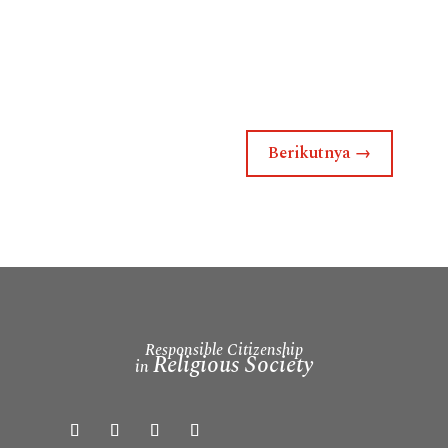
Berikutnya
→
Responsible Citizenship
Religious Society
in