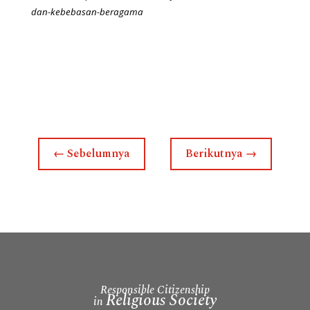
dan-kebebasan-beragama
←
Sebelumnya
Berikutnya
→
Responsible Citizenship
Religious Society
in