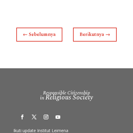
←
Sebelumnya
Berikutnya
→
Responsible Citizenship
Religious Society
in
Ikuti update Institut Leimena