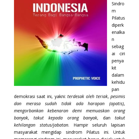
Sindro
m
Pilatus
diperk
enalka
n
sebag
ai ciri
penya
kit
dalam
kehidu
pan
demokrasi saat ini, yakni:
terdesak oleh teriak
,
pesimis
dan merasa sudah tidak ada harapan (apatis)
,
mengorbankan kebenaran demi memuaskan orang
banyak
,
takut kepada orang banyak
, dan
takut
kehilangan status/jabatan
. Hampir seluruh lapisan
masyarakat mengidap sindrom Pilatus ini. Untuk