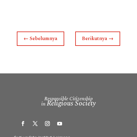
←
Sebelumnya
Berikutnya
→
Responsible Citizenship
Religious Society
in