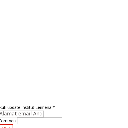
Berikutnya
→
Ikuti update Institut Leimena
Ikuti update Institut Leimena
*
Comment