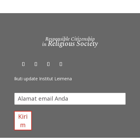
Responsible Citizenship
Religious Society
in
Ikuti update Institut Leimena
I
k
u
t
Kiri
i
m
u
p
d