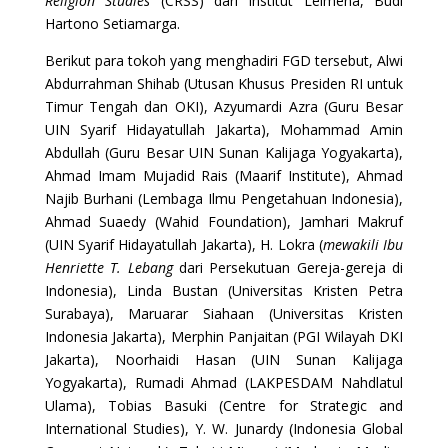
Religion Studies
(CRSS) dari Institut Leimena, Budi
Hartono Setiamarga.
Berikut para tokoh yang menghadiri FGD tersebut, Alwi
Abdurrahman Shihab (Utusan Khusus Presiden RI untuk
Timur Tengah dan OKI), Azyumardi Azra (Guru Besar
UIN Syarif Hidayatullah Jakarta), Mohammad Amin
Abdullah (Guru Besar UIN Sunan Kalijaga Yogyakarta),
Ahmad Imam Mujadid Rais (Maarif Institute), Ahmad
Najib Burhani (Lembaga Ilmu Pengetahuan Indonesia),
Ahmad Suaedy (Wahid Foundation), Jamhari Makruf
(UIN Syarif Hidayatullah Jakarta), H. Lokra (
mewakili Ibu
Henriette T. Lebang
dari Persekutuan Gereja-gereja di
Indonesia), Linda Bustan (Universitas Kristen Petra
Surabaya), Maruarar Siahaan (Universitas Kristen
Indonesia Jakarta), Merphin Panjaitan (PGI Wilayah DKI
Jakarta), Noorhaidi Hasan (UIN Sunan Kalijaga
Yogyakarta), Rumadi Ahmad (LAKPESDAM Nahdlatul
Ulama), Tobias Basuki (Centre for Strategic and
International Studies), Y. W. Junardy (Indonesia Global