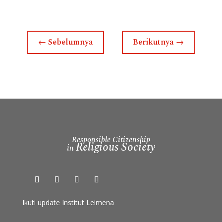
←
Sebelumnya
Berikutnya
→
Responsible Citizenship
Religious Society
in
Ikuti update Institut Leimena