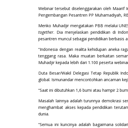
Webinar tersebut diselenggarakan oleh Maarif
Pengembangan Pesantren PP Muhamadiyah, RBC In
Menko Muhadjir mengatakan PBB melalui UNESC
together
. Dia menjelaskan pendidikan di Indo
pesantren muncul sebagai pendidikan berbasis 
“Indonesia dengan realita kehidupan aneka raga
tenggang rasa. Maka muatan berkaitan semang
Muhadjir kepada lebih dari 1.100 peserta webinar
Duta Besar/Wakil Delegasi Tetap Republik Ind
global. Ismunandar mencontohkan ancaman kepa
“Saat ini dibutuhkan 1,6 bumi atau hampir 2 bum
Masalah lainnya adalah turunnya demokrasi se
menghambat akses kepada pendidikan terutama
dunia.
“Semua ini kuncinya adalah bagaimana solidar