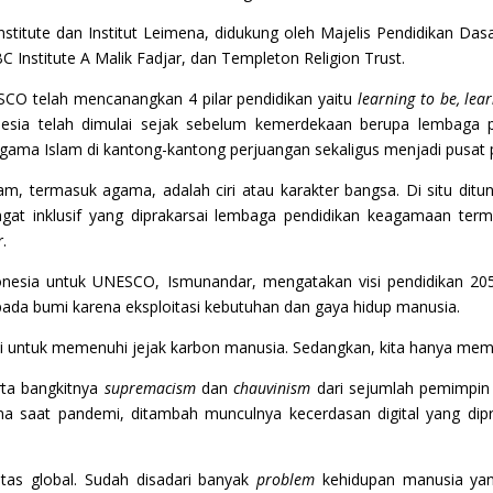
 Institute dan Institut Leimena, didukung oleh Majelis Pendidika
stitute A Malik Fadjar, dan Templeton Religion Trust.
O telah mencanangkan 4 pilar pendidikan yaitu
learning to be, lea
nesia telah dimulai sejak sebelum kemerdekaan berupa lembaga p
agama Islam di kantong-kantong perjuangan sekaligus menjadi pusat 
m, termasuk agama, adalah ciri atau karakter bangsa. Di situ ditun
at inklusif yang diprakarsai lembaga pendidikan keagamaan term
.
onesia untuk UNESCO, Ismunandar, mengatakan visi pendidikan 20
da bumi karena eksploitasi kebutuhan dan gaya hidup manusia.
i untuk memenuhi jejak karbon manusia. Sedangkan, kita hanya memili
rta bangkitnya
supremacism
dan
chauvinism
dari sejumlah pemimpin d
 saat pandemi, ditambah munculnya kecerdasan digital yang dipre
itas global. Sudah disadari banyak
problem
kehidupan manusia yan