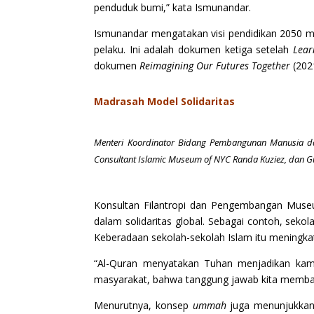
penduduk bumi,” kata Ismunandar.
Ismunandar mengatakan visi pendidikan 2050 men
pelaku. Ini adalah dokumen ketiga setelah
Lear
dokumen
Reimagining Our Futures Together
(2021
Madrasah Model Solidaritas
Menteri Koordinator Bidang Pembangunan Manusia da
Consultant Islamic Museum of NYC Randa Kuziez, dan Gur
Konsultan Filantropi dan Pengembangan Museu
dalam solidaritas global. Sebagai contoh, sek
Keberadaan sekolah-sekolah Islam itu meningkat
“Al-Quran menyatakan Tuhan menjadikan kam
masyarakat, bahwa tanggung jawab kita memban
Menurutnya, konsep
ummah
juga menunjukkan 