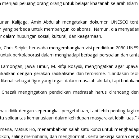
a menjadi peluang orang-orang untuk belajar khazanah sejarah Isla
i Sunan Kalijaga, Amin Abdullah mengatakan dokumen UNESCO ten
un yang berbeda untuk membangun kolaborasi. Namun, dia menyada
r dalam hubungan sosial, kultural, dan keagamaan.
on, Chris Seiple, berusaha mengembangkan visi pendidikan 2050 UNE
untuk berkolaborasi dalam menghadapi berbagai persoalan dan tant
mongan, Jawa Timur, M. Rifqi Rosyidi, mengingatkan agar upaya
dikaitkan dengan gerakan radikalisme dan terorisme. “Landasan t
 dikenal sebagai figur yang tegas dalam masalah akidah, tapi tindakann
m Ghazali mengingatkan pendidikan madrasah harus dirancang den
ak didik dengan seperangkat pengetahuan, tapi lebih penting lagi 
ntu solidaritas kemanusiaan dalam kehidupan masyarakat lebih luas,” 
 Leimena, Matius Ho, menambahkan salah satu kunci untuk menghadap
okoh, saling memahami, dan menghormati, serta bekerja sama deng