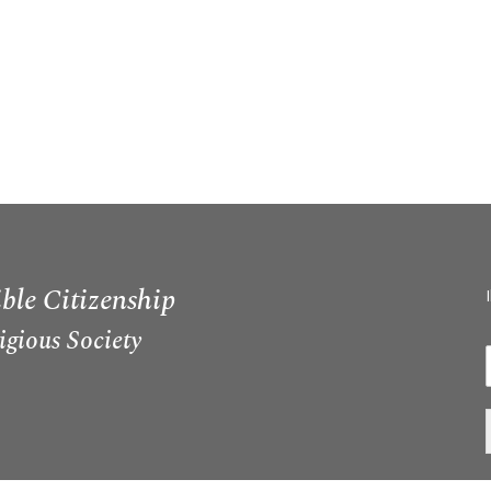
ble Citizenship
igious Society
I
i