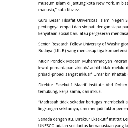
museum Islam di jantung kota New York. Ini bis
manusia,” kata Kuziez.
Guru Besar Filsafat Universitas Islam Neger
pentingnya empati dan simpati dengan siapa p
kenyataan sosial baru atau pergeseran mendasa
Senior Research Fellow University of Washingt
Budaya (LKLB) yang mencakup tiga kompetensi 
Mudir Pondok Modern Muhammadiyah Paciran La
lewat pemantapan akidah/tauhid tidak melulu 
pribadi-pribadi sangat inklusif. Umar bin Khattab
Direktur Eksekutif Maarif Institute Abd Rohi
terhubung, kerja sama, dan inklusi.
“Madrasah tidak sekadar bertugas membekali an
lingkungan sekitarnya, dan menjadi faktor pene
Senada dengan itu, Direktur Eksekutif Institut
UNESCO adalah solidaritas kemanusiaan yang k