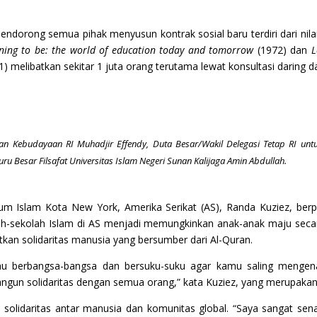
dorong semua pihak menyusun kontrak sosial baru terdiri dari nilai 
ning to be: the world of education today and tomorrow
(1972) dan
L
) melibatkan sekitar 1 juta orang terutama lewat konsultasi daring 
n Kebudayaan RI Muhadjir Effendy, Duta Besar/Wakil Delegasi Tetap RI un
u Besar Filsafat Universitas Islam Negeri Sunan Kalijaga Amin Abdullah.
m Islam Kota New York, Amerika Serikat (AS), Randa Kuziez, ber
olah-sekolah Islam di AS menjadi memungkinkan anak-anak maju seca
kan solidaritas manusia yang bersumber dari Al-Quran.
u berbangsa-bangsa dan bersuku-suku agar kamu saling mengen
gun solidaritas dengan semua orang,” kata Kuziez, yang merupakan
solidaritas antar manusia dan komunitas global. “Saya sangat 