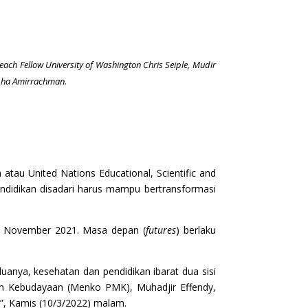
seach Fellow University of Washington Chris Seiple, Mudir
pha Amirrachman.
tau United Nations Educational, Scientific and
Pendidikan disadari harus mampu bertransformasi
0 November 2021. Masa depan (
futures
) berlaku
nya, kesehatan dan pendidikan ibarat dua sisi
n Kebudayaan (Menko PMK), Muhadjir Effendy,
, Kamis (10/3/2022) malam.