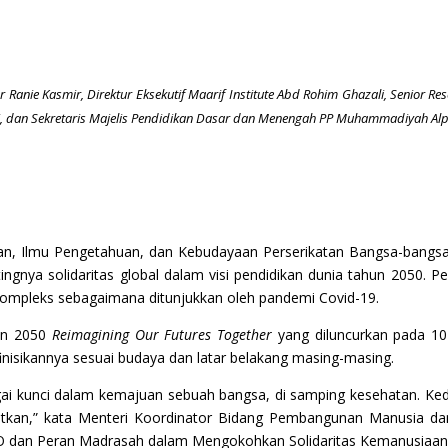
r Ranie Kasmir, Direktur Eksekutif Maarif Institute Abd Rohim Ghazali, Senior Re
, dan Sekretaris Majelis Pendidikan Dasar dan Menengah PP Muhammadiyah Al
an, Ilmu Pengetahuan, dan Kebudayaan Perserikatan Bangsa-bangsa a
ngnya solidaritas global dalam visi pendidikan dunia tahun 2050. 
kompleks sebagaimana ditunjukkan oleh pandemi Covid-19.
an 2050
Reimagining Our Futures Together
yang diluncurkan pada 1
nisikannya sesuai budaya dan latar belakang masing-masing.
 kunci dalam kemajuan sebuah bangsa, di samping kesehatan. Kedua
atkan,” kata Menteri Koordinator Bidang Pembangunan Manusia da
O dan Peran Madrasah dalam Mengokohkan Solidaritas Kemanusiaan”