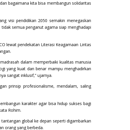
m dan bagaimana kita bisa membangun solidaritas
tang visi pendidikan 2050 semakin menegaskan
ri tidak semua penganut agama siap menghadapi
SCO lewat pendekatan Literasi Keagamaan Lintas
angan.
 madrasah dalam memperbaiki kualitas manusia
eologi yang kuat dan benar mampu menghadirkan
ya sangat inklusif,” ujarnya.
gan prinsip profesionalisme, mendalam, saling
membangun karakter agar bisa hidup sukses bagi
kata Rohim.
i tantangan global ke depan seperti digambarkan
an orang yang berbeda.