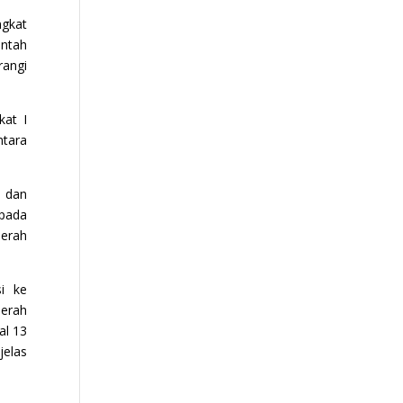
ngkat
intah
angi
kat I
ntara
n dan
epada
erah
i ke
aerah
al 13
jelas