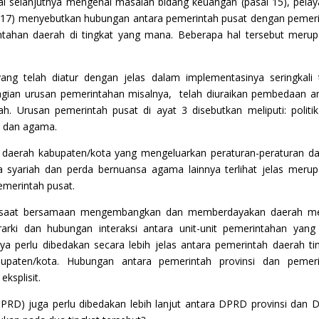
al selanjutnya mengenai masalah bidang keuangan (pasal 15), pela
l 17) menyebutkan hubungan antara pemerintah pusat dengan pemer
tahan daerah di tingkat yang mana. Beberapa hal tersebut meru
g telah diatur dengan jelas dalam implementasinya seringkali 
gian urusan pemerintahan misalnya, telah diuraikan pembedaan a
 Urusan pemerintah pusat di ayat 3 disebutkan meliputi: politik
, dan agama.
 daerah kabupaten/kota yang mengeluarkan peraturan-peraturan d
syariah dan perda bernuansa agama lainnya terlihat jelas meru
emerintah pusat.
 saat bersamaan mengembangkan dan memberdayakan daerah mel
erarki dan hubungan interaksi antara unit-unit pemerintahan yang
 perlu dibedakan secara lebih jelas antara pemerintah daerah ti
bupaten/kota. Hubungan antara pemerintah provinsi dan pemeri
eksplisit.
DPRD) juga perlu dibedakan lebih lanjut antara DPRD provinsi dan