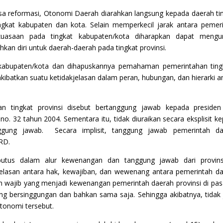
sa reformasi, Otonomi Daerah diarahkan langsung kepada daerah ti
ingkat kabupaten dan kota. Selain memperkecil jarak antara pemer
uasaan pada tingkat kabupaten/kota diharapkan dapat mengur
an diri untuk daerah-daerah pada tingkat provinsi.
 kabupaten/kota dan dihapuskannya pemahaman pemerintahan ting
gakibatkan suatu ketidakjelasan dalam peran, hubungan, dan hierarki a
an tingkat provinsi disebut bertanggung jawab kepada preside
. 32 tahun 2004. Sementara itu, tidak diuraikan secara eksplisit k
nggung jawab. Secara implisit, tanggung jawab pemerintah da
PRD.
putus dalam alur kewenangan dan tanggung jawab dari provins
kjelasan antara hak, kewajiban, dan wewenang antara pemerintah d
 wajib yang menjadi kewenangan pemerintah daerah provinsi di pas
ing bersinggungan dan bahkan sama saja. Sehingga akibatnya, tidak 
otonomi tersebut.