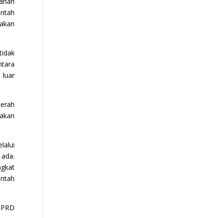
yanan
intah
pakan
tidak
ntara
 luar
aerah
pakan
alui
 ada.
ngkat
ntah
 DPRD