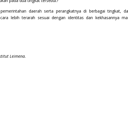
ukan pada dua tingkat tersebut?
pemerintahan daerah serta perangkatnya di berbagai tingkat, d
ara lebih terarah sesuai dengan identitas dan kekhasannya ma
stitut Leimena.
Salahkah Kita Berbeda? (