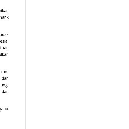
ikan
narik
tidak
esia,
atuan
ulkan
dalam
 dari
sung,
) dan
gatur