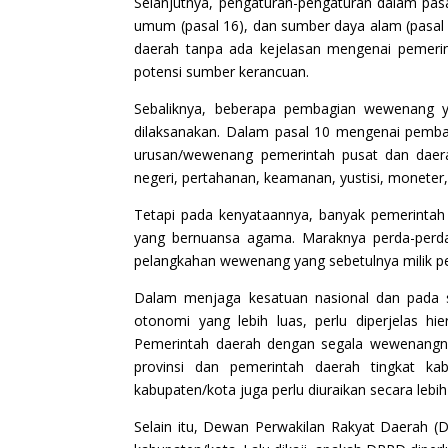
Selanjutnya, pengaturan-pengaturan dalam pas
umum (pasal 16), dan sumber daya alam (pasa
daerah tanpa ada kejelasan mengenai pemerin
potensi sumber kerancuan.
Sebaliknya, beberapa pembagian wewenang yan
dilaksanakan. Dalam pasal 10 mengenai pemba
urusan/wewenang pemerintah pusat dan daerah.
negeri, pertahanan, keamanan, yustisi, moneter
Tetapi pada kenyataannya, banyak pemerintah
yang bernuansa agama. Maraknya perda-perda 
pelangkahan wewenang yang sebetulnya milik p
Dalam menjaga kesatuan nasional dan pada
otonomi yang lebih luas, perlu diperjelas hi
Pemerintah daerah dengan segala wewenangnya
provinsi dan pemerintah daerah tingkat ka
kabupaten/kota juga perlu diuraikan secara lebih 
Selain itu, Dewan Perwakilan Rakyat Daerah (