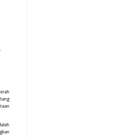
a
erah
tang
taan
dalah
ngkan