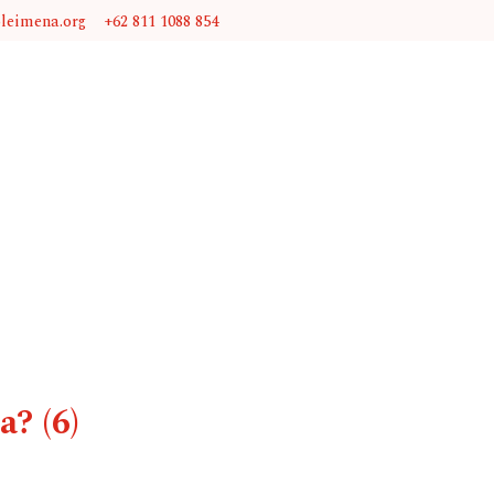
@leimena.org
+62 811 1088 854
? (6)