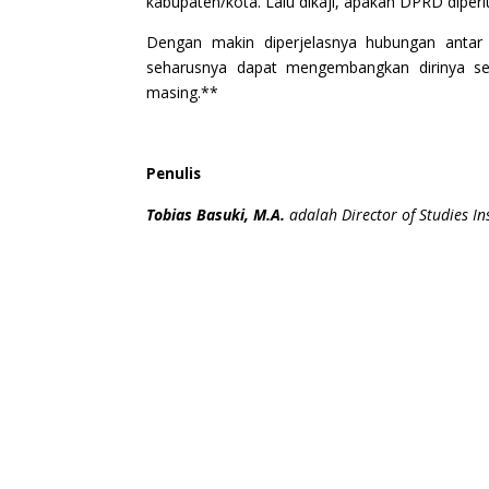
kabupaten/kota. Lalu dikaji, apakah DPRD diperl
Dengan makin diperjelasnya hubungan antar 
seharusnya dapat mengembangkan dirinya sec
masing.**
Penulis
Tobias Basuki, M.A.
adalah Director of Studies In
←
Salahkah Kita Berbeda? (5)