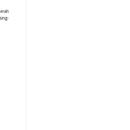
aerah
sing-
7)
→