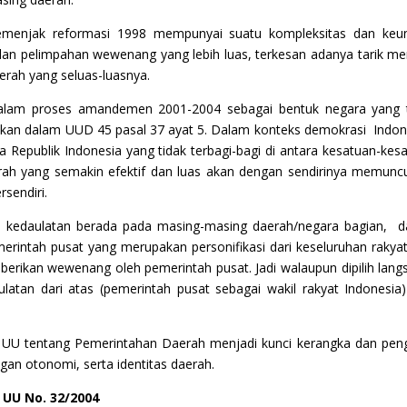
menjak reformasi 1998 mempunyai suatu kompleksitas dan keun
i dan pelimpahan wewenang yang lebih luas, terkesan adanya tarik me
rah yang seluas-luasnya.
dalam proses amandemen 2001-2004 sebagai bentuk negara yang 
tapkan dalam UUD 45 pasal 37 ayat 5. Dalam konteks demokrasi Indon
 Republik Indonesia yang tidak terbagi-bagi di antara kesatuan-kes
erah yang semakin efektif dan luas akan dengan sendirinya memunc
rsendiri.
a kedaulatan berada pada masing-masing daerah/negara bagian, 
erintah pusat yang merupakan personifikasi dari keseluruhan rakyat
berikan wewenang oleh pemerintah pusat. Jadi walaupun dipilih lang
tan dari atas (pemerintah pusat sebagai wakil rakyat Indonesia
lah, UU tentang Pemerintahan Daerah menjadi kunci kerangka dan pen
n otonomi, serta identitas daerah.
UU No. 32/2004