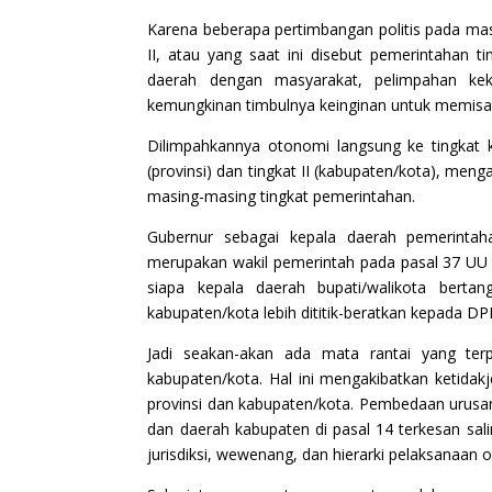
Karena beberapa pertimbangan politis pada ma
II, atau yang saat ini disebut pemerintahan t
daerah dengan masyarakat, pelimpahan kek
kemungkinan timbulnya keinginan untuk memisahk
Dilimpahkannya otonomi langsung ke tingkat
(provinsi) dan tingkat II (kabupaten/kota), men
masing-masing tingkat pemerintahan.
Gubernur sebagai kepala daerah pemerintah
merupakan wakil pemerintah pada pasal 37 UU no
siapa kepala daerah bupati/walikota berta
kabupaten/kota lebih dititik-beratkan kepada D
Jadi seakan-akan ada mata rantai yang ter
kabupaten/kota. Hal ini mengakibatkan ketida
provinsi dan kabupaten/kota. Pembedaan urusan
dan daerah kabupaten di pasal 14 terkesan sal
jurisdiksi, wewenang, dan hierarki pelaksanaan 