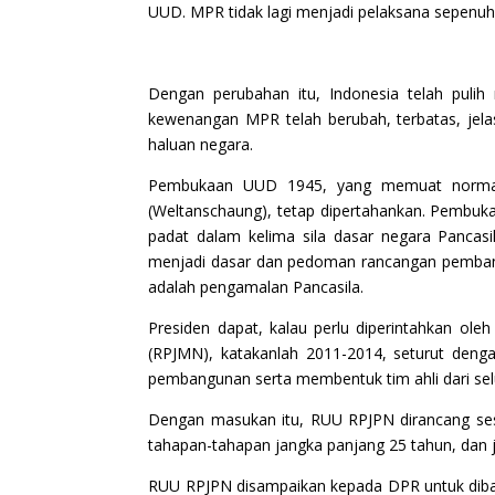
UUD. MPR tidak lagi menjadi pelaksana sepenuhn
Dengan perubahan itu, Indonesia telah pulih
kewenangan MPR telah berubah, terbatas, jela
haluan negara.
Pembukaan UUD 1945, yang memuat norma-no
(Weltanschaung), tetap dipertahankan. Pembuk
padat dalam kelima sila dasar negara Panca
menjadi dasar dan pedoman rancangan pembangu
adalah pengamalan Pancasila.
Presiden dapat, kalau perlu diperintahkan 
(RPJMN), katakanlah 2011-2014, seturut den
pembangunan serta membentuk tim ahli dari seluru
Dengan masukan itu, RUU RPJPN dirancang ses
tahapan-tahapan jangka panjang 25 tahun, dan
RUU RPJPN disampaikan kepada DPR untuk dibaha