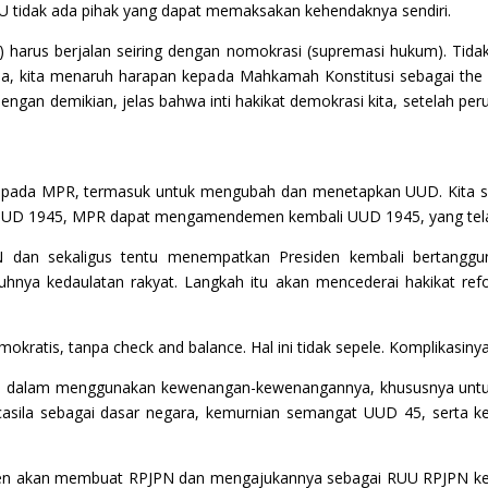
 tidak ada pihak yang dapat memaksakan kehendaknya sendiri.
t) harus berjalan seiring dengan nomokrasi (supremasi hukum). Tida
u pula, kita menaruh harapan kepada Mahkamah Konstitusi sebagai the 
ngan demikian, jelas bahwa inti hakikat demokrasi kita, setelah 
pada MPR, termasuk untuk mengubah dan menetapkan UUD. Kita s
7 UUD 1945, MPR dapat mengamendemen kembali UUD 1945, yang tela
an sekaligus tentu menempatkan Presiden kembali bertanggu
ya kedaulatan rakyat. Langkah itu akan mencederai hakikat refo
okratis, tanpa check and balance. Hal ini tidak sepele. Komplikasin
ana dalam menggunakan kewenangan-kewenangannya, khususnya unt
asila sebagai dasar negara, kemurnian semangat UUD 45, serta k
esiden akan membuat RPJPN dan mengajukannya sebagai RUU RPJPN k