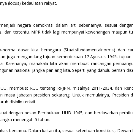
ya (locus) kedaulatan rakyat.
 menjadi negara demokrasi dalam arti sebenarnya, sesuai denga
s, dan tertentu. MPR tidak lagi mempunyai kewenangan maupun tu
rma dasar kita bernegara (Staatsfundamentalnorms) dan car
aan juga mengandung tujuan kemerdekaan 17 Agustus 1945, tujuan 
sila. Karenanya, manakala kita akan membuat rancangan pemban
nan nasional jangka panjang kita. Seperti yang dahulu pernah dis
oleh UU, membuat RUU tentang RPJPN, misalnya 2011-2034, dan R
gan masa jabatan presiden sekarang. Untuk memulainya, Presiden
h disiplin terkait.
uai dengan pesan Pembukaan UUD 1945, dan berdasarkan perhitun
 jangka menengah 5 tahun.
s bersama. Dalam kaitan itu, sesuai ketentuan konstitusi, Dewan 