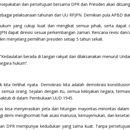
esepakatan dan persetujuan bersama DPR dan Presiden akan dituan
bagai pelaksanaan tahunan dari UU RPJPN. Demikian pula APBD di
ukum yang cukup kuat dan mengikat semua pihak, serta dapat di
RPJPN dapat direvisi sesuai perkembangan zaman. Rencana revisi dan
n menjelang pemilihan presiden setiap 5 tahun sekali.
Kedaulatan berada di tangan rakyat dan dilaksanakan menurut Undang
negara hukum”.
tik kita terlihat nyata. Demokrasi kita adalah demokrasi konstit
eh semua orang. Sejalan dengan itu, semua kebijakan negara, term
rmaktub di dalam Pembukaan UUD 1945.
rus bisa menyerasikan peta dan hitungan mayoritas-minoritas dalam
ggi demi menghormati hak asasi manusia, kemajemukan, dan kesetar
 dan DPR mempunyai kedudukan yang sama kuat. Tanpa persetujua