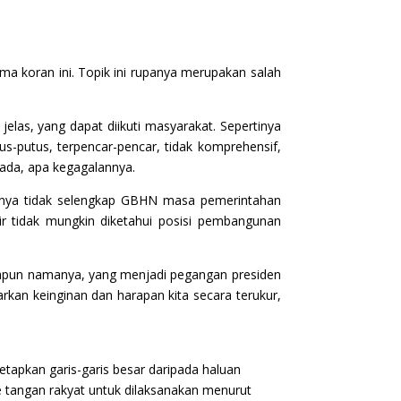
a koran ini. Topik ini rupanya merupakan salah
las, yang dapat diikuti masyarakat. Sepertinya
s-putus, terpencar-pencar, tidak komprehensif,
ada, apa kegagalannya.
inya tidak selengkap GBHN masa pemerintahan
r tidak mungkin diketahui posisi pembangunan
 apapun namanya, yang menjadi pegangan presiden
kan keinginan dan harapan kita secara terukur,
pkan garis-garis besar daripada haluan
e tangan rakyat untuk dilaksanakan menurut