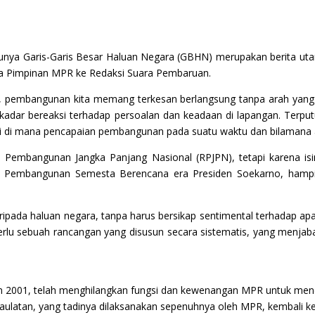
unya Garis-Garis Besar Haluan Negara (GBHN) merupakan berita utam
erja Pimpinan MPR ke Redaksi Suara Pembaruan.
a, pembangunan kita memang terkesan berlangsung tanpa arah yang je
adar bereaksi terhadap persoalan dan keadaan di lapangan. Terputu
pai di mana pencapaian pembangunan pada suatu waktu dan bilamana 
embangunan Jangka Panjang Nasional (RPJPN), tetapi karena is
na Pembangunan Semesta Berencana era Presiden Soekarno, hampi
daripada haluan negara, tanpa harus bersikap sentimental terhadap
lu sebuah rancangan yang disusun secara sistematis, yang menjabar
001, telah menghilangkan fungsi dan kewenangan MPR untuk meneta
edaulatan, yang tadinya dilaksanakan sepenuhnya oleh MPR, kembali k