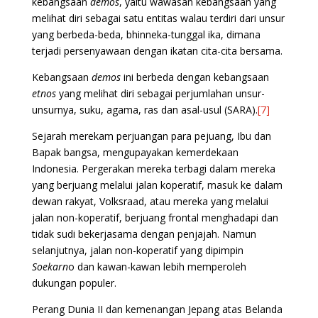
kebangsaan
demos
, yaitu wawasan kebangsaan yang
melihat diri sebagai satu entitas walau terdiri dari unsur
yang berbeda-beda, bhinneka-tunggal ika, dimana
terjadi persenyawaan dengan ikatan cita-cita bersama.
Kebangsaan
demos
ini berbeda dengan kebangsaan
etnos
yang melihat diri sebagai perjumlahan unsur-
unsurnya, suku, agama, ras dan asal-usul (SARA).
[7]
Sejarah merekam perjuangan para pejuang, Ibu dan
Bapak bangsa, mengupayakan kemerdekaan
Indonesia. Pergerakan mereka terbagi dalam mereka
yang berjuang melalui jalan koperatif, masuk ke dalam
dewan rakyat, Volksraad, atau mereka yang melalui
jalan non-koperatif, berjuang frontal menghadapi dan
tidak sudi bekerjasama dengan penjajah. Namun
selanjutnya, jalan non-koperatif yang dipimpin
Soekarn
o dan kawan-kawan lebih memperoleh
dukungan populer.
Perang Dunia II dan kemenangan Jepang atas Belanda