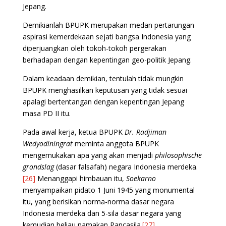
Jepang.
Demikianlah BPUPK merupakan medan pertarungan
aspirasi kemerdekaan sejati bangsa Indonesia yang
diperjuangkan oleh tokoh-tokoh pergerakan
berhadapan dengan kepentingan geo-politik Jepang.
Dalam keadaan demikian, tentulah tidak mungkin
BPUPK menghasilkan keputusan yang tidak sesuai
apalagi bertentangan dengan kepentingan Jepang
masa PD II itu.
Pada awal kerja, ketua BPUPK
Dr. Radjiman
Wedyodiningrat
meminta anggota BPUPK
mengemukakan apa yang akan menjadi
philosophische
grondslag
(dasar falsafah) negara Indonesia merdeka.
[26]
Menanggapi himbauan itu,
Soekarno
menyampaikan pidato 1 Juni 1945 yang monumental
itu, yang berisikan norma-norma dasar negara
Indonesia merdeka dan 5-sila dasar negara yang
kemudian beliau namakan Pancasila.
[27]