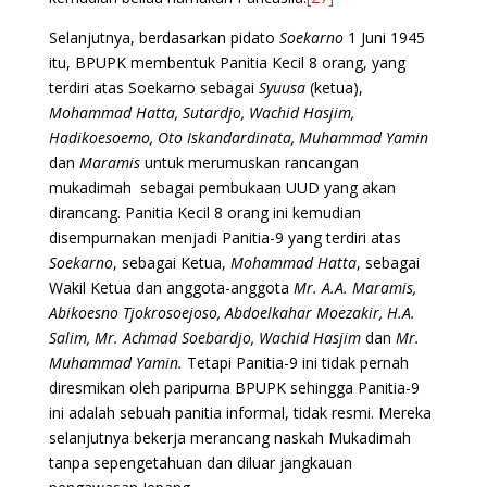
Selanjutnya, berdasarkan pidato
Soekarno
1 Juni 1945
itu, BPUPK membentuk Panitia Kecil 8 orang, yang
terdiri atas Soekarno sebagai
Syuusa
(ketua),
Mohammad Hatta, Sutardjo, Wachid Hasjim,
Hadikoesoemo, Oto Iskandardinata, Muhammad Yamin
dan
Maramis
untuk merumuskan rancangan
mukadimah sebagai pembukaan UUD yang akan
dirancang. Panitia Kecil 8 orang ini kemudian
disempurnakan menjadi Panitia-9 yang terdiri atas
Soekarno
, sebagai Ketua,
Mohammad Hatta
, sebagai
Wakil Ketua dan anggota-anggota
Mr. A.A. Maramis,
Abikoesno Tjokrosoejoso, Abdoelkahar Moezakir, H.A.
Salim, Mr. Achmad Soebardjo, Wachid Hasjim
dan
Mr.
Muhammad Yamin.
Tetapi Panitia-9 ini tidak pernah
diresmikan oleh paripurna BPUPK sehingga Panitia-9
ini adalah sebuah panitia informal, tidak resmi. Mereka
selanjutnya bekerja merancang naskah Mukadimah
tanpa sepengetahuan dan diluar jangkauan