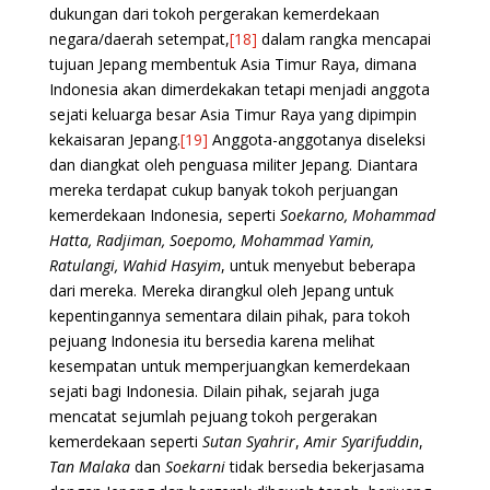
dukungan dari tokoh pergerakan kemerdekaan
negara/daerah setempat,
[18]
dalam rangka mencapai
tujuan Jepang membentuk Asia Timur Raya, dimana
Indonesia akan dimerdekakan tetapi menjadi anggota
sejati keluarga besar Asia Timur Raya yang dipimpin
kekaisaran Jepang.
[19]
Anggota-anggotanya diseleksi
dan diangkat oleh penguasa militer Jepang. Diantara
mereka terdapat cukup banyak tokoh perjuangan
kemerdekaan Indonesia, seperti
Soekarno, Mohammad
Hatta, Radjiman, Soepomo, Mohammad Yamin,
Ratulangi, Wahid Hasyim
, untuk menyebut beberapa
dari mereka. Mereka dirangkul oleh Jepang untuk
kepentingannya sementara dilain pihak, para tokoh
pejuang Indonesia itu bersedia karena melihat
kesempatan untuk memperjuangkan kemerdekaan
sejati bagi Indonesia. Dilain pihak, sejarah juga
mencatat sejumlah pejuang tokoh pergerakan
kemerdekaan seperti
Sutan Syahrir
,
Amir Syarifuddin
,
Tan Malaka
dan
Soekarni
tidak bersedia bekerjasama