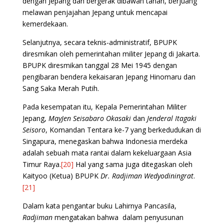
dengan Jepang dan bergerak dibawah tanah, berjuang
melawan penjajahan Jepang untuk mencapai
kemerdekaan.
Selanjutnya, secara teknis-administratif, BPUPK
diresmikan oleh pemerintahan militer Jepang di Jakarta.
BPUPK diresmikan tanggal 28 Mei 1945 dengan
pengibaran bendera kekaisaran Jepang Hinomaru dan
Sang Saka Merah Putih.
Pada kesempatan itu, Kepala Pemerintahan Militer
Jepang,
MayJen Seisabaro Okasaki
dan
Jenderal Itagaki
Seisoro
, Komandan Tentara ke-7 yang berkedudukan di
Singapura, menegaskan bahwa Indonesia merdeka
adalah sebuah mata rantai dalam kekeluargaan Asia
Timur Raya.
[20]
Hal yang sama juga ditegaskan oleh
Kaityoo (Ketua) BPUPK
Dr. Radjiman Wedyodiningrat
.
[21]
Dalam kata pengantar buku Lahirnya Pancasila,
Radjiman
mengatakan bahwa dalam penyusunan