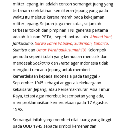
militer Jepang. Ini adalah contoh semangat juang yang
tertanam oleh latihan kemiliteran Jepang yang pada
waktu itu meletus karena marah pada kekejaman
militer Jepang. Sejarah juga mencatat, sejumlah
terbesar tokoh dan pimpinan TNI generasi pertama
adalah lulusan PETA, seperti antara lain
Ahmad Yani
,
Jatikusumo,
Sarwo Edhie Wibowo
,
Sudirman
,
Suharto
,
Sumitro
dan
Umar Wirahadikusumah
.
[8]
Kelompok
pemuda seperti itulah yang kemudian menculik dan
mendesak
Soekarno
dan
Hatta
agar Indonesia tidak
mengikuti rencana Jepang untuk memberi
kemerdekaan kepada Indonesia pada tanggal 7
September 1945 sebagai anggota kekeluargaan
kekaisaran Jepang, atau Persemakmuran Asia Timur
Raya, tetapi agar merebut kesempatan yang ada,
memproklamasikan kemerdekaan pada 17 Agustus
1945.
Semangat inilah yang memberi nilai juang yang tinggi
pada UUD 1945 sebagai simbol kemenangan