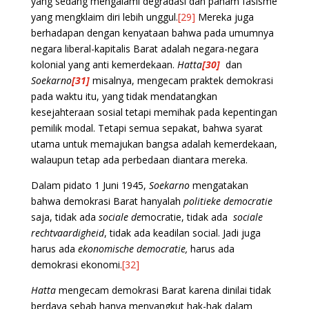
yang sedang mengalami degradasi dan paham fasisme
yang mengklaim diri lebih unggul.
[29]
Mereka juga
berhadapan dengan kenyataan bahwa pada umumnya
negara liberal-kapitalis Barat adalah negara-negara
kolonial yang anti kemerdekaan.
Hatta
[30]
dan
Soekarno
[31]
misalnya, mengecam praktek demokrasi
pada waktu itu, yang tidak mendatangkan
kesejahteraan sosial tetapi memihak pada kepentingan
pemilik modal. Tetapi semua sepakat, bahwa syarat
utama untuk memajukan bangsa adalah kemerdekaan,
walaupun tetap ada perbedaan diantara mereka.
Dalam pidato 1 Juni 1945,
Soekarno
mengatakan
bahwa demokrasi Barat hanyalah
politieke democratie
saja, tidak ada
sociale de
mocratie, tidak ada
sociale
rechtvaardigheid
, tidak ada keadilan social. Jadi juga
harus ada
ekonomische democratie,
harus ada
demokrasi ekonomi.
[32]
Hatta
mengecam demokrasi Barat karena dinilai tidak
berdaya sebab hanya menyangkut hak-hak dalam