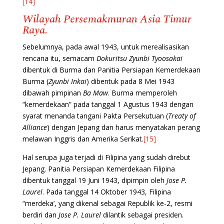
[14]
Wilayah Persemakmuran Asia Timur
Raya.
Sebelumnya, pada awal 1943, untuk merealisasikan
rencana itu, semacam
Dokuritsu Zyunbi Tyoosakai
dibentuk di Burma dan Panitia Persiapan Kemerdekaan
Burma (
Zyunbi Inkai
) dibentuk pada 8 Mei 1943
dibawah pimpinan
Ba Maw
. Burma memperoleh
“kemerdekaan” pada tanggal 1 Agustus 1943 dengan
syarat menanda tangani Pakta Persekutuan (
Treaty of
Alliance
) dengan Jepang dan harus menyatakan perang
melawan Inggris dan Amerika Serikat.
[15]
Hal serupa juga terjadi di Filipina yang sudah direbut
Jepang. Panitia Persiapan Kemerdekaan Filipina
dibentuk tanggal 19 Juni 1943, dipimpin oleh
Jose P.
Laurel
. Pada tanggal 14 Oktober 1943, Filipina
“merdeka’, yang dikenal sebagai Republik ke-2, resmi
berdiri dan
Jose P. Laurel
dilantik sebagai presiden.