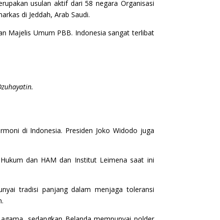
erupakan usulan aktif dari 58 negara Organisasi
arkas di Jeddah, Arab Saudi.
an Majelis Umum PBB. Indonesia sangat terlibat
Dzuhayatin.
rmoni di Indonesia. Presiden Joko Widodo juga
 Hukum dan HAM dan Institut Leimena saat ini
yai tradisi panjang dalam menjaga toleransi
n.
eda agama, sedangkan Belanda mempunyai polder