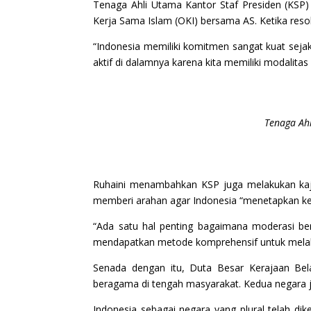
Tenaga Ahli Utama Kantor Staf Presiden (KSP) R
Kerja Sama Islam (OKI) bersama AS. Ketika reso
“Indonesia memiliki komitmen sangat kuat seja
aktif di dalamnya karena kita memiliki modalitas
Tenaga Ahl
Ruhaini menambahkan KSP juga melakukan kajia
memberi arahan agar Indonesia “menetapkan kem
“Ada satu hal penting bagaimana moderasi be
mendapatkan metode komprehensif untuk melaku
Senada dengan itu, Duta Besar Kerajaan Bel
beragama di tengah masyarakat. Kedua negara 
Indonesia sebagai negara yang plural telah d