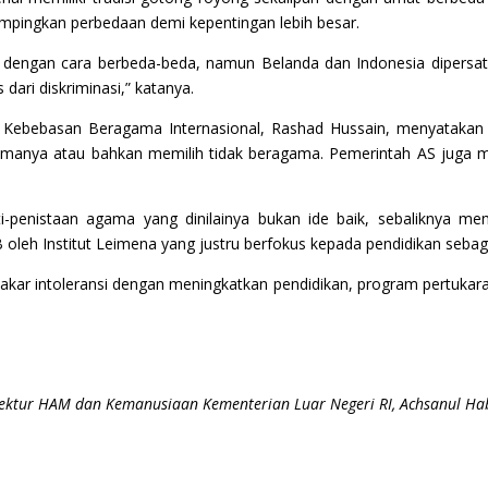
pingkan perbedaan demi kepentingan lebih besar.
dengan cara berbeda-beda, namun Belanda dan Indonesia dipers
ari diskriminasi,” katanya.
uk Kebebasan Beragama Internasional, Rashad Hussain, menyataka
anya atau bahkan memilih tidak beragama. Pemerintah AS juga m
penistaan agama yang dinilainya bukan ide baik, sebaliknya mem
oleh Institut Leimena yang justru berfokus kepada pendidikan seba
i akar intoleransi dengan meningkatkan pendidikan, program pertukar
ektur HAM dan Kemanusiaan Kementerian Luar Negeri RI, Achsanul Ha