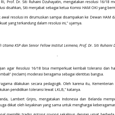
I, Prof. Dr. Siti Ruhaini Dzuhayatin, mengatakan resolusi 16/18 m
lusi disahkan, Siti menjabat sebagai ketua Komisi HAM OKI yang berm
k awal resolusi ini dirumuskan sampai disampaikan ke Dewan HAM d
 kuat yang terkandung dalam resolusi ini,” ujarnya.
i Utama KSP dan Senior Fellow Institut Leimena, Prof. Dr. Siti Ruhaini 
.
n agar Resolusi 16/18 bisa memperkuat kembali toleransi dan ha
bali” (reclaim) moderasi beragama sebagai identitas bangsa.
ragama dilakukan secara pedagogik. Oleh karena itu, Kementerian
kan pendidikan toleransi lewat LKLB,” katanya.
anda, Lambert Grijns, mengatakan Indonesia dan Belanda mempun
juga diikat oleh keyakinan yang sama untuk menghargai keberagama
ikenal memiliki tradisi gotong royong sekalipun dengan umat berb