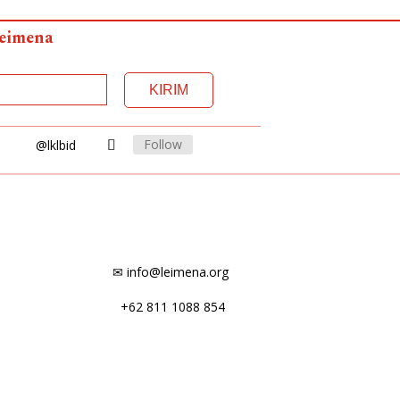
Leimena
Follow
@lklbid
✉ info@leimena.org
+62 811 1088 854