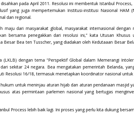
h disahkan pada April 2011. Resolusi ini membentuk Istanbul Proce
usif yang juga mempertemukan Institusi-institusi Nasional HAM (NHR
nal dan regional.
h maju dari masyarakat global, masyarakat internasional dengan
yakan bersama penegakkan dari resolusi ini,” kata Utusan Khusu
a Besar Bea ten Tusscher, yang diadakan oleh Kedutaaan Besar Belan
a (LKLB) dengan tema “Perspektif Global dalam Memerangi Intole
ng dari sekitar 24 negara. Bea mengatakan pemerintah Belanda, ya
uti Resolusi 16/18, termasuk menetapkan koordinator nasional untuk 
 hukum untuk meninjau aturan hijab dan aturan pendanaan masjid y
sus atas permintaan parlemen nasional yang bertugas menginvesti
bul Process lebih baik lagi. Ini proses yang perlu kita dukung bersam