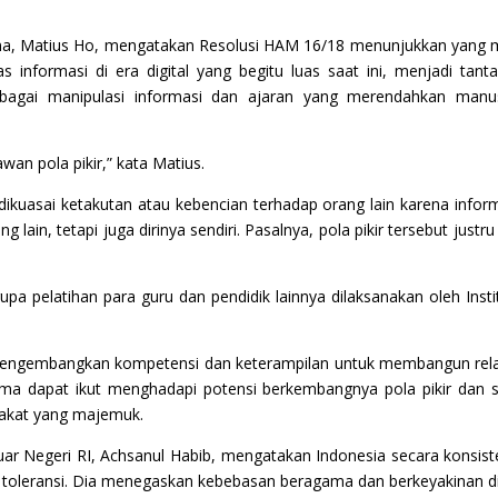
imena, Matius Ho, mengatakan Resolusi HAM 16/18 menunjukkan yang 
ntas informasi di era digital yang begitu luas saat ini, menjadi t
bagai manipulasi informasi dan ajaran yang merendahkan manu
wan pola pikir,” kata Matius.
dikuasai ketakutan atau kebencian terhadap orang lain karena inform
 lain, tetapi juga dirinya sendiri. Pasalnya, pola pikir tersebut j
pa pelatihan para guru dan pendidik lainnya dilaksanakan oleh Ins
engembangkan kompetensi dan keterampilan untuk membangun rela
ma dapat ikut menghadapi potensi berkembangnya pola pikir dan 
akat yang majemuk.
r Negeri RI, Achsanul Habib, mengatakan Indonesia secara konsist
toleransi. Dia menegaskan kebebasan beragama dan berkeyakinan di I