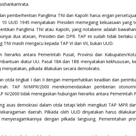
 sishankamrata.
n pemberhentian Panglima TNI dan Kapolri harus engan persetuju
10 UUD 1945 menyatakan Presiden memegang kekuasaan yang terti
entikan Panglima TNI atau Kapolri, yang notabene adalah bawaha
unyai dua atasan, Presiden dan DPR. TAP ini sudah tidak berlaku d
ng TNI masih mengacu kepada TAP VI dan VII, bukan UUD.
hierarkis antara Pemerintah Pusat, Provinsi dan Kabupaten/Kot
mbantuan diatur UU. Pasal 18A dan 18B menyatakan kekhususan, kera
) menyatakan, pilkada dilakukan secara demokratis.
 otda tingkat I dan II dengan memperhatikan keadilan dan perimb
ah. TAP IV/MPR/2000 merekomendasikan pemberian otonomi be
 IV/2000 tidak menegaskan hubungan hierarkis antara Pemerintah P
tang asas demokrasi dalam otda tetapi lebih mengikuti TAP MPR d
ekaragaman daerah. Pilkada oleh UUD dinyatakan harus dilakuka
enyeragamkannya dengan pilkada langsung. Pemerintahan provin