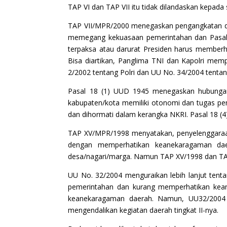
TAP VI dan TAP VII itu tidak dilandaskan kepada
TAP VII/MPR/2000 menegaskan pengangkatan da
memegang kekuasaan pemerintahan dan Pasal 
terpaksa atau darurat Presiden harus memberh
Bisa diartikan, Panglima TNI dan Kapolri memp
2/2002 tentang Polri dan UU No. 34/2004 tenta
Pasal 18 (1) UUD 1945 menegaskan hubungan 
kabupaten/kota memiliki otonomi dan tugas pe
dan dihormati dalam kerangka NKRI. Pasal 18 (4
TAP XV/MPR/1998 menyatakan, penyelenggaraan
dengan memperhatikan keanekaragaman daer
desa/nagari/marga. Namun TAP XV/1998 dan TAP
UU No. 32/2004 menguraikan lebih lanjut ten
pemerintahan dan kurang memperhatikan kean
keanekaragaman daerah. Namun, UU32/2004 m
mengendalikan kegiatan daerah tingkat II-nya.