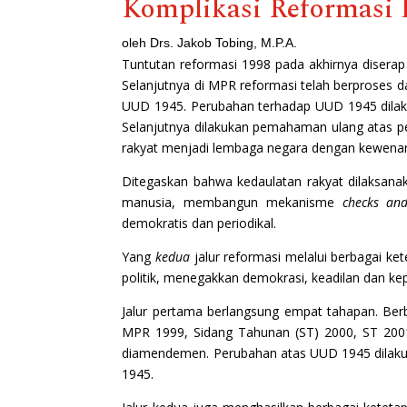
Komplikasi Reformasi 
oleh Drs. Jakob Tobing, M.P.A.
Tuntutan reformasi 1998 pada akhirnya disera
Selanjutnya di MPR reformasi telah berproses d
UUD 1945. Perubahan terhadap UUD 1945 dilaku
Selanjutnya dilakukan pemahaman ulang atas p
rakyat menjadi lembaga negara dengan kewenan
Ditegaskan bahwa kedaulatan rakyat dilaksana
manusia, membangun mekanisme
checks an
demokratis dan periodikal.
Yang
kedua
jalur reformasi melalui berbagai ke
politik, menegakkan demokrasi, keadilan dan ke
Jalur pertama berlangsung empat tahapan. Be
MPR 1999, Sidang Tahunan (ST) 2000, ST 2001
diamendemen. Perubahan atas UUD 1945 dilakuka
1945.