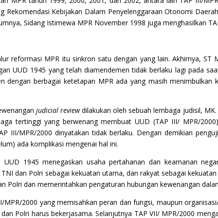
apan MPR tahun 1999, 2000, 2001, dan 2002, antara lain TAP III/
ng Rekomendasi Kebijakan Dalam Penyelenggaraan Otonomi Daerah
Sebelumnya, Sidang Istimewa MPR November 1998 juga menghasilkan 
jalur reformasi MPR itu sinkron satu dengan yang lain. Akhirnya,
gan UUD 1945 yang telah diamendemen tidak berlaku lagi pada saa
n dengan berbagai ketetapan MPR ada yang masih menimbulkan ko
kewenangan
judicial review
dilakukan oleh sebuah lembaga judisil, M
mbaga tertinggi yang berwenang membuat UUD (TAP III/ MPR/2000
 III/MPR/2000 dinyatakan tidak berlaku. Dengan demikian pengujian
lum) ada komplikasi mengenai hal ini.
) UUD 1945 menegaskan usaha pertahanan dan keamanan negara 
NI dan Polri sebagai kekuatan utama, dan rakyat sebagai kekuatan pe
n Polri dan memerintahkan pengaturan hubungan kewenangan dala
PR/2000 yang memisahkan peran dan fungsi, maupun organisasi/ke
dan Polri harus bekerjasama. Selanjutnya TAP VII/ MPR/2000 mengat