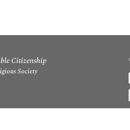
ble Citizenship
igious Society
I
i