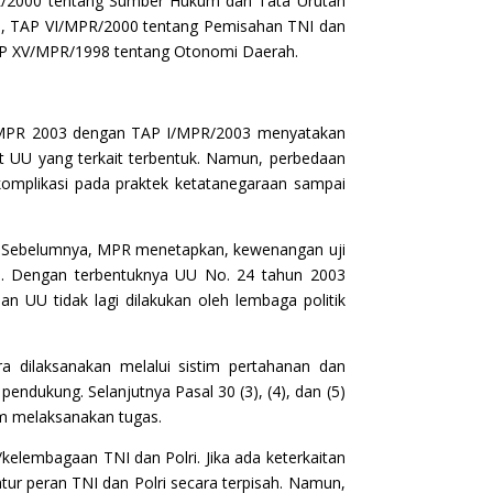
MPR/2000 tentang Sumber Hukum dan Tata Urutan
, TAP VI/MPR/2000 tentang Pemisahan TNI dan
TAP XV/MPR/1998 tentang Otonomi Daerah.
 ST MPR 2003 dengan TAP I/MPR/2003 menyatakan
t UU yang terkait terbentuk. Namun, perbedaan
mplikasi pada praktek ketatanegaraan sampai
K. Sebelumnya, MPR menetapkan, kewenangan uji
). Dengan terbentuknya UU No. 24 tahun 2003
 UU tidak lagi dilakukan oleh lembaga politik
dilaksanakan melalui sistim pertahanan dan
ndukung. Selanjutnya Pasal 30 (3), (4), dan (5)
m melaksanakan tugas.
lembagaan TNI dan Polri. Jika ada keterkaitan
ur peran TNI dan Polri secara terpisah. Namun,