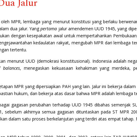
Dua Jalur
p oleh MPR, lembaga yang menurut konstitusi yang berlaku berwena
alam dua jalur. Yang
pertama
jalur amendemen UUD 1945, yang dipe
kan dengan kesepakatan awal untuk mempertahankan Pembukaan, be
engejawantahan kedaulatan rakyat, mengubah MPR dari lembaga ter
gan tertentu.
kan menurut UUD (demokrasi konstitusional). Indonesia adalah neg
d balances
, menegaskan kekuasaan kehakiman yang merdeka, pem
tetapan MPR yang dipersiapkan PAH yang lain. Jalur ini bekerja dala
pastian hukum, dan bekerja atas dasar bahwa MPR adalah lembaga te
rbagai gagasan perubahan terhadap UUD 1945 dibahas semenjak S
, sebelum akhirnya semua gagasan dituntaskan pada ST MPR 2002
n dalam satu proses berkelanjutan yang terdiri atas empat tahap.