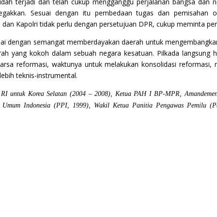
 sudah terjadi dan telah cukup mengganggu perjalanan bangsa dan n
gakkan. Sesuai dengan itu pembedaan tugas dan pemisahan orga
dan Kapolri tidak perlu dengan persetujuan DPR, cukup meminta pe
esuai dengan semangat memberdayakan daerah untuk mengembangka
ah yang kokoh dalam sebuah negara kesatuan. Pilkada langsung ha
awarsa reformasi, waktunya untuk melakukan konsolidasi reformasi
ebih teknis-instrumental.
sar RI untuk Korea Selatan (2004 – 2008), Ketua PAH I BP-MPR, Amandem
 Umum Indonesia (PPI, 1999), Wakil Ketua Panitia Pengawas Pemilu (Pa