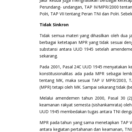
Jalur kedua juga menghasilkan berbagai ketet
Perundang- undangan, TAP IV/MPR/2000 tenta
Polri, TAP VII tentang Peran TNI dan Polri. 
Tidak Sinkron
Tidak semua materi yang dihasilkan oleh dua 
berbagai ketetapan MPR yang tidak sesuai den
substansi antara UUD 1945 setelah amendeme
sekarang.
Pada 2001, Pasal 24C UUD 1945 menyatakan 
konstitusionalitas ada pada MPR sebagai le
tentang MK, maka sesuai TAP I/ MPR/2003, TAP
(MPR) tetapi oleh MK. Sampai sekarang tidak (be
Melalui amendemen tahun 2000, Pasal 30 (2
keamanan rakyat semesta (sishankamrata) oleh T
UUD 1945 membedakan tugas antara TNI denga
MPR pada tahun yang sama menetapkan TAP VI/M
antara kegiatan pertahanan dan keamanan, TNI 