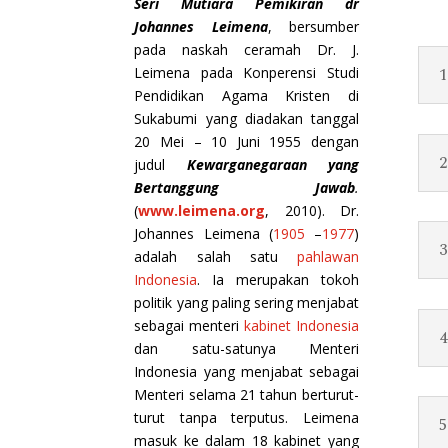
Seri Mutiara Pemikiran dr
Johannes Leimena
, bersumber
pada naskah ceramah Dr. J.
1
Leimena pada Konperensi Studi
Pendidikan Agama Kristen di
Sukabumi yang diadakan tanggal
20 Mei – 10 Juni 1955 dengan
2
judul
Kewarganegaraan yang
Bertanggung Jawab
.
(
www.leimena.org
, 2010). Dr.
Johannes Leimena (
1905
–
1977
)
3
adalah salah satu
pahlawan
Indonesia
. Ia merupakan tokoh
politik yang paling sering menjabat
sebagai menteri
kabinet Indonesia
4
dan satu-satunya Menteri
Indonesia yang menjabat sebagai
Menteri selama 21 tahun berturut-
turut tanpa terputus. Leimena
5
masuk ke dalam 18 kabinet yang