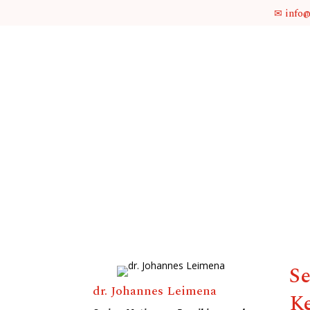
✉ info
Se
dr. Johannes Leimena
K