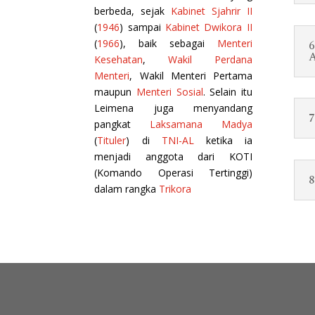
berbeda, sejak
Kabinet Sjahrir II
(
1946
) sampai
Kabinet Dwikora II
(
1966
), baik sebagai
Menteri
6
A
Kesehatan
,
Wakil Perdana
Menteri
, Wakil Menteri Pertama
maupun
Menteri Sosial
. Selain itu
Leimena juga menyandang
7
pangkat
Laksamana Madya
(
Tituler
) di
TNI-AL
ketika ia
menjadi anggota dari KOTI
(Komando Operasi Tertinggi)
8
dalam rangka
Trikora