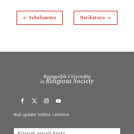
←
Sebelumnya
Berikutnya
→
Responsible Citizenship
Religious Society
in
Ikuti update Institut Leimena
I