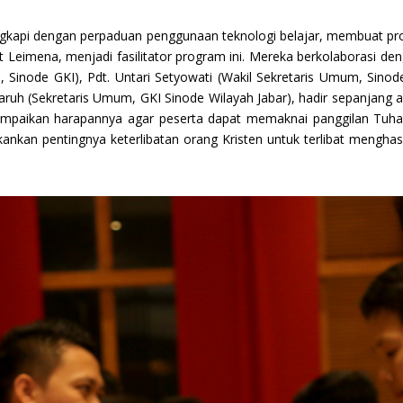
engkapi dengan perpaduan penggunaan teknologi belajar, membuat p
ut Leimena, menjadi fasilitator program ini. Mereka berkolaborasi d
m, Sinode GKI), Pdt. Untari Setyowati (Wakil Sekretaris Umum, Sino
Karuh (Sekretaris Umum, GKI Sinode Wilayah Jabar), hadir sepanjan
yampaikan harapannya agar peserta dapat memaknai panggilan Tu
kankan pentingnya keterlibatan orang Kristen untuk terlibat mengh