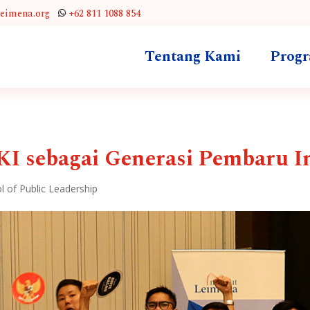
leimena.org
+62 811 1088 854
Tentang Kami
Prog
KI sebagai Generasi Pembaru I
 of Public Leadership