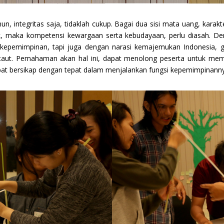
n, integritas saja, tidaklah cukup. Bagai dua sisi mata uang, karak
 maka kompetensi kewargaan serta kebudayaan, perlu diasah. Deng
r kepemimpinan, tapi juga dengan narasi kemajemukan Indonesia, g
ertaut. Pemahaman akan hal ini, dapat menolong peserta untuk me
pat bersikap dengan tepat dalam menjalankan fungsi kepemimpinann