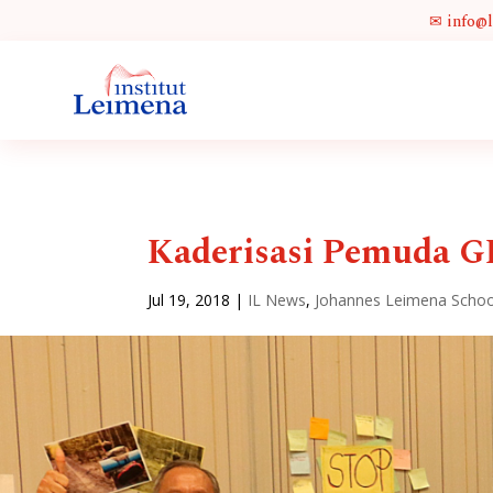
✉ info@
Kaderisasi Pemuda G
Jul 19, 2018
|
IL News
,
Johannes Leimena School