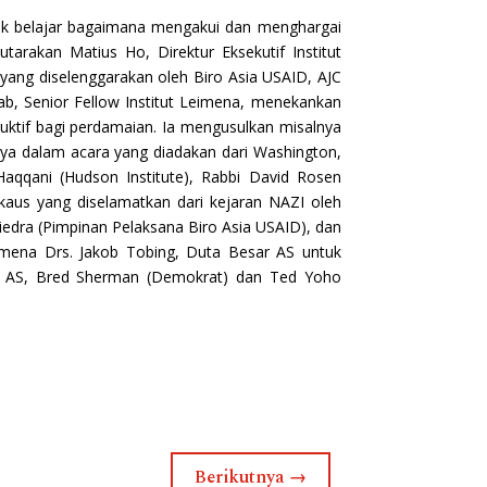
tuk belajar bagaimana mengakui dan menghargai
arakan Matius Ho, Direktur Eksekutif Institut
yang diselenggarakan oleh Biro Asia USAID, AJC
hab, Senior Fellow Institut Leimena, menekankan
oduktif bagi perdamaian. Ia mengusulkan misalnya
nya dalam acara yang diadakan dari Washington,
aqqani (Hudson Institute), Rabbi David Rosen
lokaus yang diselamatkan dari kejaran NAZI oleh
 Piedra (Pimpinan Pelaksana Biro Asia USAID), dan
eimena Drs. Jakob Tobing, Duta Besar AS untuk
s AS, Bred Sherman (Demokrat) dan Ted Yoho
Berikutnya
→