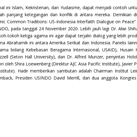
l ini Islam, Kekristenan, dan Yudaisme, dapat menjadi contoh un
ah panjang ketegangan dan konflik di antara mereka. Demikian diut
ic Common Traditions: US-Indonesia Interfaith Dialogue on Peace” 
USINDO, pada tanggal 24 November 2020. Lebih jauh lagi Dr. Alwi Shi
tokoh-tokoh ketiga agama ini agar dapat terjalin dialog yang lebih pr
a Abrahamik ini antara Amerika Serikat dan Indonesia. Panelis lain
ama bidang Kebebasan Beragama Internasional, USAID), Husain H
zell (Seton Hall University), dan Dr. Alfred Munzer, penyintas Ho
i oleh Shira Loewenberg (Direktur AJC Asia Pacific Institute), Javier
 Institute). Hadir memberikan sambutan adalah Chairman Institut L
nback, Presiden USINDO David Merrill, dan dua anggota Kongre