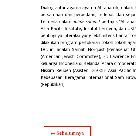
Dialog antar agama-agama Abrahamik, dalam ha
persamaan dan perbedaan, terlepas dari sejar
Leimena dalam
online summit
bertajuk “Abraham
Asia Pacific Institute, Institut Leimena, dan 
pentingnya interaksi yang lebih intensif antar 
dilakukan program pertukaran tokoh-tokoh agam
DC, ini adalah Samah Norquist (Penasehat Ut
(American Jewish Committee), Fr. Lawrence Friz
keluarga Indonesia di Belanda. Acara dimoderator
Nissim Reuben (Asisten Direktur Asia Pacific
Kebebasan Beragama Internasional Sam Brow
(Republikan).
←
Sebelumnya