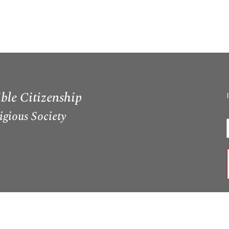
ble Citizenship
igious Society
I
i